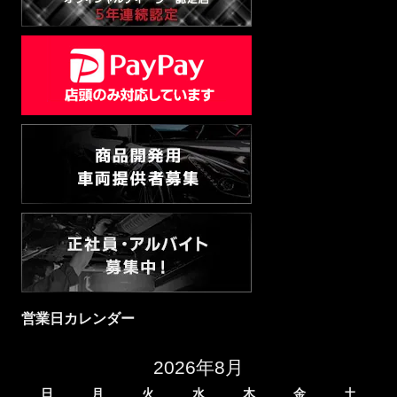
営業日カレンダー
2026年8月
日
月
火
水
木
金
土