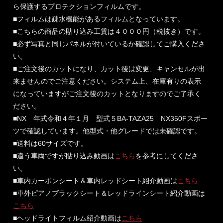
ら保護するプロテクションフィルムです。
■フィルムは疎水機能があるフィルムとなっています。
■こちらの商品の貼り込み工賃は４０００円（税抜き）です。
■必ず写真と同じパネルが付いているか確認してご購入くださ
い。
■ご注文後のカットになり、カット後は変更、キャンセルが出
来ませんのでご注意ください。システム上、在庫有りの表示
になっていますがご注文後のカットとなりますのでご了承く
ださい。
■NX 年式令和４年１月 型式５BA-TAZA25 NX350Fスポー
ツで確認しています。他型式・他グレードでは未確認です。
■送料は60サイズです。
■違う車両ですが貼り込み動画は
こちら
を参考にしてくださ
い。
■車内カーボンシート＆車内レッドシート紹介動画は
こちら
■車外ピアノブラックシート＆レッドラインシート紹介動画は
こちら
■ヘッドライトフィルム紹介動画は
こちら