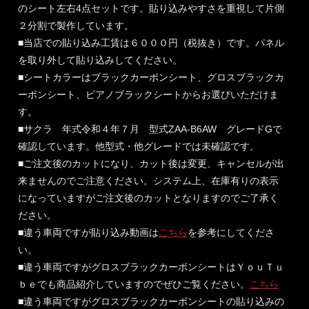
のシート左右4点セットです。貼り込みやすさを重視して片側
２分割で製作しています。
■当店での貼り込み工賃は６０００円（税抜き）です。パネル
を取り外して貼り込みしてください。
■シートカラーはブラックカーボンシート、グロスブラックカ
ーボンシート、ピアノブラックシートからお選びいただけま
す。
■サクラ 年式令和４年７月 型式ZAA-B6AW グレードGで
確認しています。他型式・他グレードでは未確認です。
■ご注文後のカットになり、カット後は変更、キャンセルが出
来ませんのでご注意ください。システム上、在庫有りの表示
になっていますがご注文後のカットとなりますのでご了承く
ださい。
■違う車両ですが貼り込み動画は
こちら
を参考にしてくださ
い。
■違う車両ですがグロスブラックカーボンシートはＹｏｕＴｕ
ｂｅでも商品紹介していますのでぜひご覧ください。
こちら
■違う車両ですがグロスブラックカーボンシートの貼り込みの