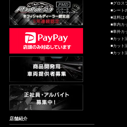
■グロス
■シート
■送料は
■車内カ
■車外カ
■カット
■カット
■カット
店舗紹介