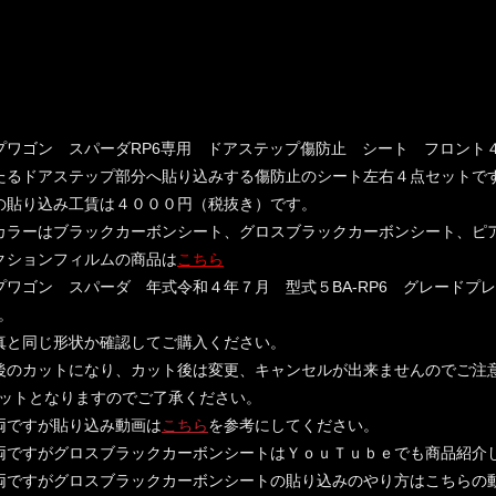
プワゴン スパーダRP6専用 ドアステップ傷防止 シート フロント
たるドアステップ部分へ貼り込みする傷防止のシート左右４点セットで
の貼り込み工賃は４０００円（税抜き）です。
カラーはブラックカーボンシート、グロスブラックカーボンシート、ピ
クションフィルムの商品は
こちら
プワゴン スパーダ 年式令和４年７月 型式５BA-RP6 グレード
。
真と同じ形状か確認してご購入ください。
後のカットになり、カット後は変更、キャンセルが出来ませんのでご注
ットとなりますのでご了承ください。
両ですが貼り込み動画は
こちら
を参考にしてください。
両ですがグロスブラックカーボンシートはＹｏｕＴｕｂｅでも商品紹介
両ですがグロスブラックカーボンシートの貼り込みのやり方はこちらの