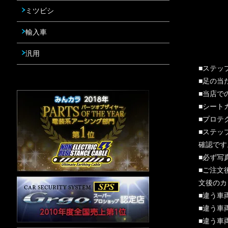
ミツビシ
輸入車
汎用
■ステッ
■足の当
■当店で
■シート
■プロテ
■ステッ
確認です
■必ず写
■ご注文
文後のカ
■違う車
■違う車
■違う車