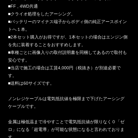
■FF , 4WD共通
■クライオ処理をしたアーシング。
■バッテリーのマイナス端子からボディ側の純正アースポイン
トへ１本。
■2本セット購入がお得ですが、1本セットの場合はエンジン側
を先に装着することをおすすめします。
■車種ごとに画像入りの取付説明書を同梱してあるので取付も
安心です。
■当店で施工の場合は工賃4,000円（税抜き）が別途必要で
す。
■送料は60サイズです。
ノンレジケーブルは電気抵抗値を極限まで下げたアーシング
ケーブルです。
金属は極低温まで冷やすことで電気抵抗値が限りなく０「ゼ
ロ」になる「超電導」が可能な状態になると言われておりま
す。