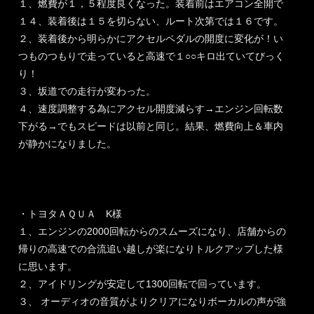
１、燃費が１，５程度良くなった。装着前はエアコン全開で
１４、装着後は１５を切らない、ルート次第では１６です。
２、装着後から明らかにアクセルペダルの開度に変化が！い
つものつもりで走っていると高速で１○○キロ出ていてびっく
り！
３、坂道での走行が変わった。
４、速度調整する為にアクセル開度減らす→エンジン回転数
下がる→でもスピードは以前と同じ。結果、燃費向上＆車内
が静かになりました。
・トヨタＡＱＵＡ K様
１、エンジンの2000回転からのスムーズになり、店舗からの
帰りの高速での合流追い越しが楽になりトルクアップした様
に思います。
２、アイドリングが安定して1300回転で回っています。
３、 オーディオの音質がよりクリアになりボーカルの声が強