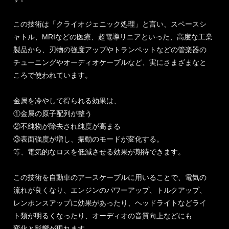
この技術は「クライオジェニック処理」と言い、スペースシ
ャトル、MRIなどの医療、超電導リニアといった、高度な工業
製品から、刃物の強度アップやトランペットなどの管楽器の
チューニングやオーディオケーブルなど、実にさまざまなと
ころで使われています。
金属を冷やして得られる効果は、
①金属の原子配列が整う
②不純物が除去され純度が高まる
③表面強度が増し、振動のモードが変化する。
等、電気的なロスを低減させる効果が期待できます。
この技術を自動車のアースケーブルに用いることで、電気の
流れが良くなり、エンジンのパワーアップ、トルクアップ、
レンポンスアップに効果があったり、ヘッドライトなどライ
ト類が明るくなったり、オーディオの音質向上などにも
変化と影響が現れます。