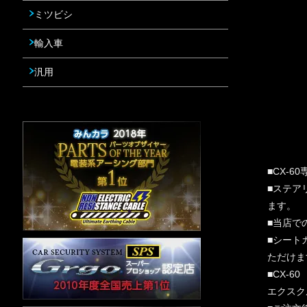
ミツビシ
輸入車
汎用
■CX-
■ステア
ます。
■当店で
■シート
ただけま
■CX-6
エクスク