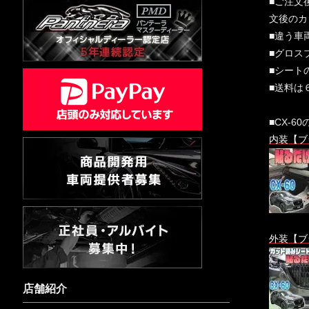
■ご注文
文後のカ
■違う車
■グロス
■シート
■送料は
■CX-
内装【ブ
外装【ブ
店舗紹介