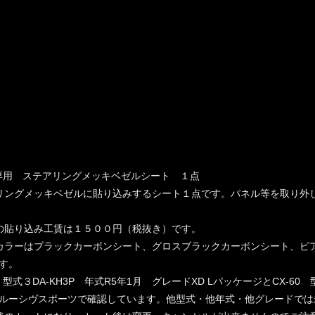
60専用 ステアリングメッキベゼルシート １点
リングメッキベゼルに貼り込みするシート１点です。パネル等を取り外
の貼り込み工賃は１５００円（税抜き）です。
カラーはブラックカーボンシート、グロスブラックカーボンシート、ピ
す。
0 型式３DA-KH3P 年式R5年1月 グレードXD LパッケージとCX-
ルーシヴスポーツで確認しています。他型式・他年式・他グレードでは