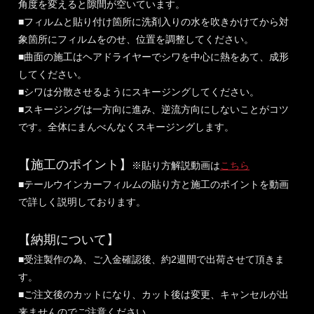
角度を変えると隙間が空いています。
■フィルムと貼り付け箇所に洗剤入りの水を吹きかけてから対
象箇所にフィルムをのせ、位置を調整してください。
■曲面の施工はヘアドライヤーでシワを中心に熱をあて、成形
してください。
■シワは分散させるようにスキージングしてください。
■スキージングは一方向に進み、逆流方向にしないことがコツ
です。全体にまんべんなくスキージングします。
【施工のポイント】
※貼り方解説動画は
こちら
■テールウインカーフィルムの貼り方と施工のポイントを動画
で詳しく説明しております。
【納期について】
■受注製作の為、ご入金確認後、約2週間で出荷させて頂きま
す。
■ご注文後のカットになり、カット後は変更、キャンセルが出
来ませんのでご注意ください。