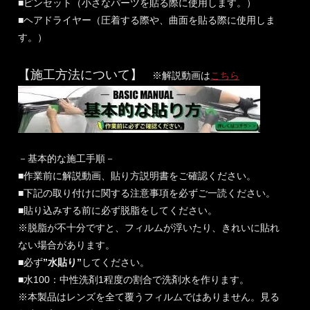
■ピンセット（小さなパーツを貼る際に使用します。）
■ヘアドライヤー（圧着する際や、曲面を貼る際に使用しま
す。）
【施工方法について】
※解説動画は
こちら
－基本的な施工手順－
■作業前に解説動画、貼り方説明書をご確認ください。
■下記の取り付けに関する注意事項を必ずご一読ください。
■貼り込みする前に必ず脱脂をしてください。
※脱脂が不十分ですと、フィルムが浮いたり、きれいに貼れ
ない場合があります。
■必ず
”水貼り”
してください。
■水100：中性洗剤1程度の割合で洗剤水を作ります。
※本製品はレンズを全て覆うフィルムではありません。見る