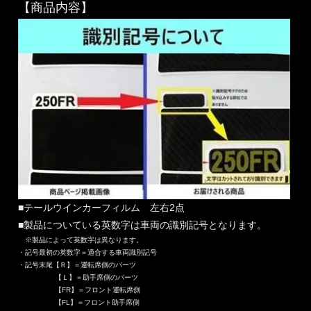
【商品内容】
■テールウインカーフィルム 左右2点
■製品についている英数字は車両の識別記号となります。
※製品によって英数字は異なります。
・記号最初の英数字＝適合する車両識別記号
・記号末尾【Ｒ】＝運転席側のパーツ
【Ｌ】＝助手席側のパーツ
【FR】＝フロント運転席側
【FL】＝フロント助手席側