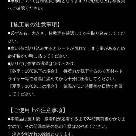
■車検については検査員判断となりますので心配な方は検査員
へご確認ください。
【施工前の注意事項】
■必ず左右、大きさ、枚数等を確認してから貼り込みしてくだ
さい。
■寒い時に貼り込みするとシートが切れてしまう事があるため
必ず暖かい時に貼ってください。
■貼り付け作業の適温は15℃～25℃
【冬季：10℃以下の場合】 接着力が低下するので基材をド
ライヤー等で適温に温めてから十分に圧着してください。
【夏季：30℃以上の場合】 気温が低い時間帯や日陰で作業
してください。
【ご使用上の注意事項】
■本製品は施工後、接着剤が定着するまで24時間前後かかりま
すので、その間洗車等の水の仕様はおやめください。
浮きや剥がれの原因となります。