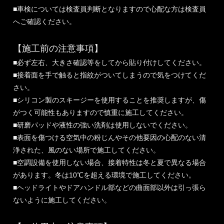
■車検については検査員判断となりますので心配な方は検査員
へご確認ください。
【施工前の注意事項】
■必ず左右、大きさ確認等をしてから貼り付けしてください。
■接着面を手で触ると指紋がついてしまうので気をつけてくだ
さい。
■シリコン製のスキージーを使用することを推奨しますが、傷
がつく可能性もありますので慎重に施工してください。
■研磨パッドや液性の強い洗剤は使用しないでください。
■表面を傷つける空気中の粉じんやその他要因の心配のない清
浄された、風のない場所で施工してください。
■空調設備を使用しない場合、接着特性は冬と夏で異なる場合
があります。冬は10℃を超える環境で施工してください。
■ヘッドライトやドアハンドル部などの曲面部以外は引っ張ら
ないように施工してください。