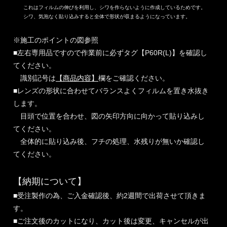
これはフィルムの伸びを利用し、シワを作らないように作成しているためです。
シワ、気泡なく貼り込みすると全体で形状が収まるようになっています。
※施工のポイントの図参照
■左右専用品ですので作業前に必ずタグ【P60R(L)】を確認し
てください。
識別記号は
【商品内容】
欄をご確認ください。
■レンズの形状に合わせてバランスよくフィルムを置き水抜き
します。
目頭で位置を合わせ、図の矢印方向に向かって貼り込みし
てください。
全体的に貼り込み後、フチの処理、水残りが無いか確認し
てください。
【納期について】
■受注製作の為、ご入金確認後、約2週間で出荷させて頂きま
す。
■ご注文後のカットになり、カット後は変更、キャンセルが出