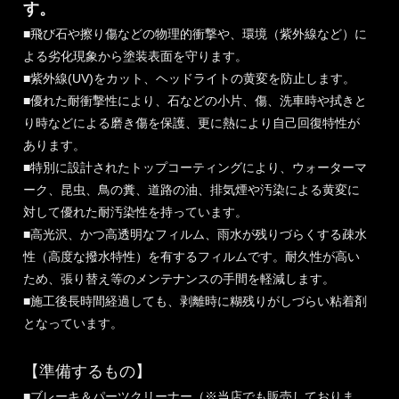
す。
■飛び石や擦り傷などの物理的衝撃や、環境（紫外線など）に
よる劣化現象から塗装表面を守ります。
■紫外線(UV)をカット、ヘッドライトの黄変を防止します。
■優れた耐衝撃性により、石などの小片、傷、洗車時や拭きと
り時などによる磨き傷を保護、更に熱により自己回復特性が
あります。
■特別に設計されたトップコーティングにより、ウォーターマ
ーク、昆虫、鳥の糞、道路の油、排気煙や汚染による黄変に
対して優れた耐汚染性を持っています。
■高光沢、かつ高透明なフィルム、雨水が残りづらくする疎水
性（高度な撥水特性）を有するフィルムです。耐久性が高い
ため、張り替え等のメンテナンスの手間を軽減します。
■施工後長時間経過しても、剥離時に糊残りがしづらい粘着剤
となっています。
【準備するもの】
■ブレーキ＆パーツクリーナー（※当店でも販売しておりま