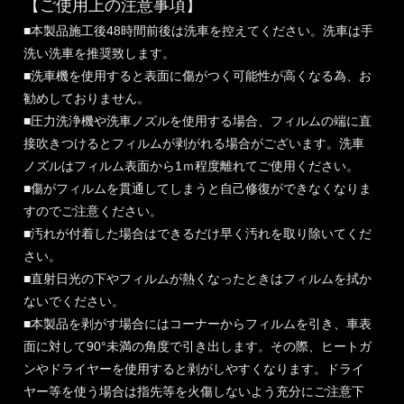
【ご使用上の注意事項】
■本製品施工後48時間前後は洗車を控えてください。洗車は手
洗い洗車を推奨致します。
■洗車機を使用すると表面に傷がつく可能性が高くなる為、お
勧めしておりません。
■圧力洗浄機や洗車ノズルを使用する場合、フィルムの端に直
接吹きつけるとフィルムが剥がれる場合がございます。洗車
ノズルはフィルム表面から1ｍ程度離れてご使用ください。
■傷がフィルムを貫通してしまうと自己修復ができなくなりま
すのでご注意ください。
■汚れが付着した場合はできるだけ早く汚れを取り除いてくだ
さい。
■直射日光の下やフィルムが熱くなったときはフィルムを拭か
ないでください。
■本製品を剥がす場合にはコーナーからフィルムを引き、車表
面に対して90°未満の角度で引き出します。その際、ヒートガ
ンやドライヤーを使用すると剥がしやすくなります。ドライ
ヤー等を使う場合は指先等を火傷しないよう充分にご注意下