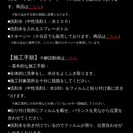
す。商品は
こちら
）
※貼り込みする前の脱脂に必要となります。
■洗剤水（中性洗剤１：水１００）
■洗剤水を入れるスプレーボトル
■スキージー（※当店でも販売しております。商品は
こちら
）
※貼り込みに便利です。シリコン製のスキージーを推奨しています。
【施工手順】
※解説動画は
こちら
－基本的な施工手順－
■全体的に洗車をし、水分をよくふき取ります。
■施工対象箇所を十分に脱脂をしてください。
■洗剤水（中性洗剤1：水100）をフィルムと貼り付け面に吹き
つけます。
※施工箇所に小石や埃などが残っていないか今一度確認してください。
■貼り付け箇所にフィルムを載せ、バランスを見ながら位置を
合わせてください。
■洗剤水を吹き付けているのでフィルムが滑り、位置合わせが
しやすくなります。