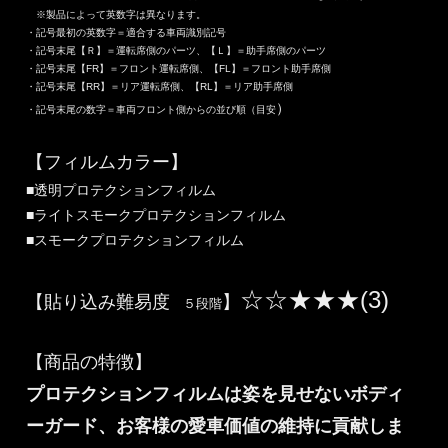
※製品によって英数字は異なります。
・記号最初の英数字＝適合する車両識別記号
・記号末尾【Ｒ】＝運転席側のパーツ、【Ｌ】＝助手席側のパーツ
・記号末尾【FR】＝フロント運転席側、【FL】＝フロント助手席側
・記号末尾【RR】＝リア運転席側、【RL】＝リア助手席側
）
・記号末尾の数字＝車両フロント側からの並び順（目安
【フィルムカラー】
■透明プロテクションフィルム
■ライトスモークプロテクションフィルム
■スモークプロテクションフィルム
☆☆★★★(3)
【貼り込み難易度
】
５段階
【商品の特徴】
プロテクションフィルムは姿を見せないボディ
ーガード、お客様の愛車価値の維持に貢献しま