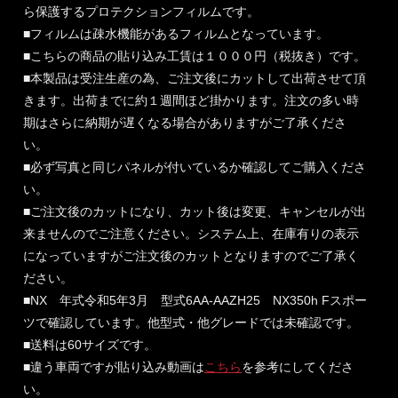
ら保護するプロテクションフィルムです。
■フィルムは疎水機能があるフィルムとなっています。
■こちらの商品の貼り込み工賃は１０００円（税抜き）です。
■本製品は受注生産の為、ご注文後にカットして出荷させて頂
きます。出荷までに約１週間ほど掛かります。注文の多い時
期はさらに納期が遅くなる場合がありますがご了承くださ
い。
■必ず写真と同じパネルが付いているか確認してご購入くださ
い。
■ご注文後のカットになり、カット後は変更、キャンセルが出
来ませんのでご注意ください。システム上、在庫有りの表示
になっていますがご注文後のカットとなりますのでご了承く
ださい。
■NX 年式令和5年3月 型式6AA-AAZH25 NX350h Fスポー
ツで確認しています。他型式・他グレードでは未確認です。
■送料は60サイズです。
■違う車両ですが貼り込み動画は
こちら
を参考にしてくださ
い。