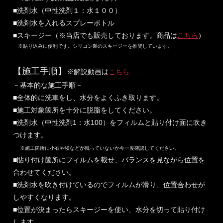
■洗剤水（中性洗剤１：水１００）
■洗剤水を入れるスプレーボトル
■スキージー（※当店でも販売しております。商品は
こちら
）
※貼り込みに便利です。シリコン製のスキージーを推奨しています。
【施工手順】
※解説動画は
こちら
－基本的な施工手順－
■全体的に洗車をし、水分をよくふき取ります。
■施工対象箇所を十分に脱脂をしてください。
■洗剤水（中性洗剤1：水100）をフィルムと貼り付け面に吹き
つけます。
※施工箇所に小石や埃などが残っていないか今一度確認してください。
■貼り付け箇所にフィルムを載せ、バランスを見ながら位置を
合わせてください。
■洗剤水を吹き付けているのでフィルムが滑り、位置合わせが
しやすくなります。
■位置が決まったらスキージーを使い、水分を切って貼り付け
します。