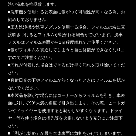
洗い洗車を推奨致します。
■洗車機を使用すると表面に傷がつく可能性が高くなる為、お
勧めしておりません。
■圧力洗浄機や洗車ノズルを使用する場合、フィルムの端に直
接吹きつけるとフィルムが剥がれる場合がございます。洗車
ノズルはフィルム表面から1ｍ程度離れてご使用ください。
■傷がフィルムを貫通してしまうと自己修復ができなくなりま
すのでご注意ください。
■汚れが付着した場合はできるだけ早く汚れを取り除いてくだ
さい。
■直射日光の下やフィルムが熱くなったときはフィルムを拭か
ないでください。
■本製品を剥がす場合にはコーナーからフィルムを引き、車表
面に対して90°未満の角度で引き出します。その際、ヒートガ
ンやドライヤーを使用すると剥がしやすくなります。ドライ
ヤー等を使う場合は指先等を火傷しないよう充分にご注意下
さい。
■「剥がし始め」が最も本体表面に負担をかけてしまいます。