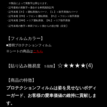
※製品によって英数字は異なります。
・記号最初の英数字＝適合する車両識別記号
・記号末尾【Ｒ】＝運転席側のパーツ、【Ｌ】＝助手席側のパーツ
・記号末尾【FR】＝フロント運転席側、【FL】＝フロント助手席側
・記号末尾【RR】＝リア運転席側、【RL】＝リア助手席側
）
・記号末尾の数字＝車両フロント側からの並び順（目安
【フィルムカラー】
■透明プロテクションフィルム
※シートの商品は
こちら
☆★★★★(4)
【貼り込み難易度
】
５段階
【商品の特徴】
プロテクションフィルムは姿を見せないボディ
ーガード、お客様の愛車価値の維持に貢献しま
す。