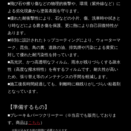
■飛び石や擦り傷などの物理的衝撃や、環境（紫外線など）に
よる劣化現象から塗装表面を守ります。
■優れた耐衝撃性により、石などの小片、傷、洗車時や拭きと
り時などによる磨き傷を保護、更に熱により自己回復特性が
あります。
■特別に設計されたトップコーティングにより、ウォーターマ
ーク、昆虫、鳥の糞、道路の油、排気煙や汚染による黄変に
対して優れた耐汚染性を持っています。
■高光沢、かつ高透明なフィルム、雨水が残りづらくする疎水
性（高度な撥水特性）を有するフィルムです。耐久性が高い
ため、張り替え等のメンテナンスの手間を軽減します。
■施工後長時間経過しても、剥離時に糊残りがしづらい粘着剤
となっています。
【準備するもの】
■ブレーキ＆パーツクリーナー（※当店でも販売しておりま
す。商品は
こちら
）
※貼り込みする前の脱脂に必要となります。