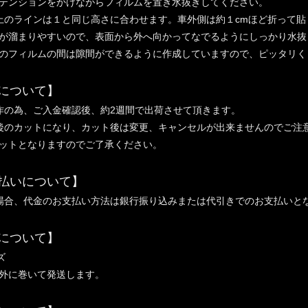
ンションをかけながらフィルムを置き水抜きしてください。
上のラインは１と同じ高さに合わせます。車外側は約１cmほど折って
溜まりやすいので、表面から外へ向かってなでるようにしっかり水抜
フィルムの間は隙間ができるように作成していますので、ピッタリく
について】
作の為、ご入金確認後、約2週間で出荷させて頂きます。
後のカットになり、カット後は変更、キャンセルが出来ませんのでご注
ットとなりますのでご了承ください。
払いについて】
場合、代金のお支払い方法は銀行振り込みまたは代引きでのお支払いと
について】
ズ
外に巻いて発送します。