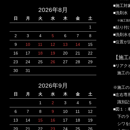
■施工対
2026年8月
■洗剤水
日
月
火
水
木
金
土
※施工箇
1
■貼り付
■洗剤水
2
3
4
5
6
7
8
■位置が
9
10
11
12
13
14
15
16
17
18
19
20
21
22
【施工
23
24
25
26
27
28
29
■リアク
30
31
施工の
2026年9月
※施工の
日
月
火
水
木
金
土
■左右専
識別記
1
2
3
4
5
■図１：
6
7
8
9
10
11
12
下のラ
13
14
15
16
17
18
19
シワを
20
21
22
23
24
25
26