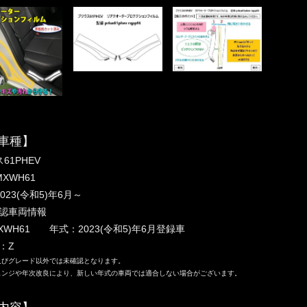
車種】
61PHEV
XWH61
023(令和5)年6月～
認車両情報
XWH61 年式：2023(令和5)年6月登録車
：Z
及びグレード以外では未確認となります。
ェンジや年次改良により、新しい年式の車両では適合しない場合がございます。