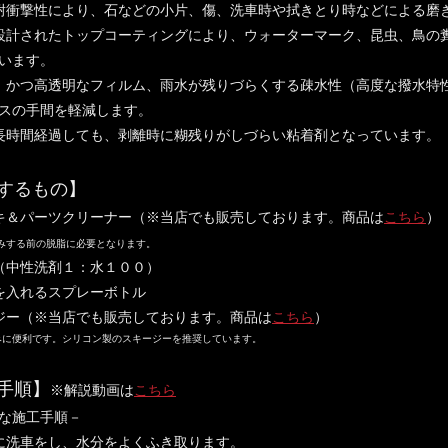
耐衝撃性により、石などの小片、傷、洗車時や拭きとり時などによる磨
設計されたトップコーティングにより、ウォーターマーク、昆虫、鳥の
います。
、かつ高透明なフィルム、雨水が残りづらくする疎水性（高度な撥水特
スの手間を軽減します。
長時間経過しても、剥離時に糊残りがしづらい粘着剤となっています。
するもの】
キ＆パーツクリーナー（※当店でも販売しております。商品は
こちら
）
みする前の脱脂に必要となります。
（中性洗剤１：水１００）
を入れるスプレーボトル
ジー（※当店でも販売しております。商品は
こちら
）
に便利です。シリコン製のスキージーを推奨しています。
手順】
※解説動画は
こちら
な施工手順－
に洗車をし、水分をよくふき取ります。