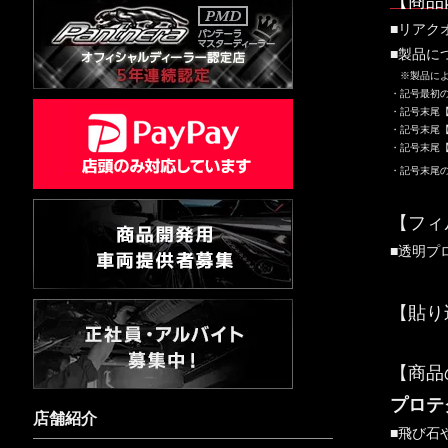
【商品
■リアク
■製品に
※製品によ
・記号最初
・記号末尾
・記号末尾【
・記号末尾【
・記号末尾
【フィ
■透明プ
【貼り
【商品
プロテ
店舗紹介
■飛び石