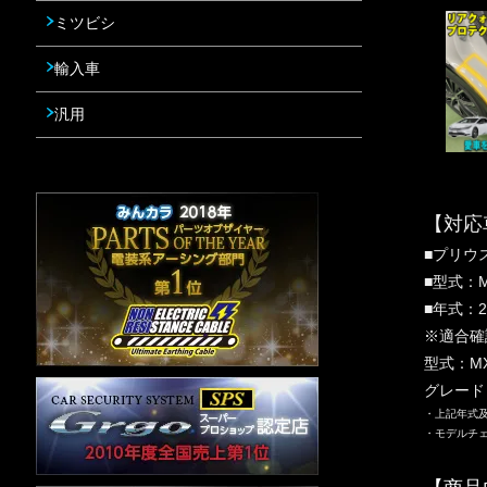
ミツビシ
輸入車
汎用
【対応
■プリウス
■型式：M
■年式：2
※適合確
型式：M
グレード
・上記年式
・モデルチ