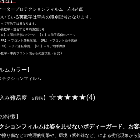
内容】
オータープロテクションフィルム 左右4点
ついている英数字は車両の識別記号となります。
って英数字は異なります。
の英数字＝適合する車両識別記号
【Ｒ】＝運転席側のパーツ、【Ｌ】＝助手席側のパーツ
FR】＝フロント運転席側、【FL】＝フロント助手席側
RR】＝リア運転席側、【RL】＝リア助手席側
）
の数字＝車両フロント側からの並び順（目安
ルムカラー】
ロテクションフィルム
☆★★★★(4)
込み難易度
】
５段階
の特徴】
クションフィルムは姿を見せないボディーガード、お客
や擦り傷などの物理的衝撃や、環境（紫外線など）による劣化現象から