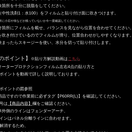
象箇所を十分に脱脂をしてください。
（中性洗剤1：水100）をフィルムと貼り付け面に吹きつけます。
所に小石や埃などが残っていないか今一度確認してください。
け箇所にフィルムを載せ、バランスを見ながら位置を合わせてください
を吹き付けているのでフィルムが滑り、位置合わせがしやすくなります
決まったらスキージーを使い、水分を切って貼り付けします。
のポイント】
※貼り方解説動画は
こちら
オータープロテクションフィルム左右4点の貼り方と
ポイントを動画で詳しく説明しております。
ポイントの図参照
用品ですので作業前に必ずタグ【P60RR(L)】を確認してください。
号は
【商品内容】
欄をご確認ください。
車外側のラインはフェンダーアーチ、
インはパネル分離ラインに合わせます。
解消するため、