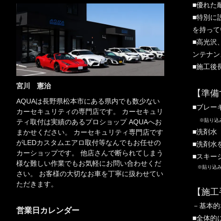
■優れた
■特別に
を持って
■高光沢
ンテナン
■施工後
宮川 憲治
【準備
AQUAは長野県松本市にある県内でも数少ない
■ブレー
カーセキュリティの専門店です。 カーセキュリ
※貼り込
ティ取付は実績のあるプロショップ AQUAへお
■洗剤水
まかせください。 カーセキュリティ専門店です
がLEDカスタムエアロ取付等なんでもお任せの
■洗剤水
カーショップです。 他店さんで断られてしまう
■スキー
様な難しい作業でもお気軽にお問い合わせくだ
※貼り込み
さい。 お客様の大切なお車を丁寧に扱わせてい
ただきます。
【施工
－基本的
営業日カレンダー
■全体的