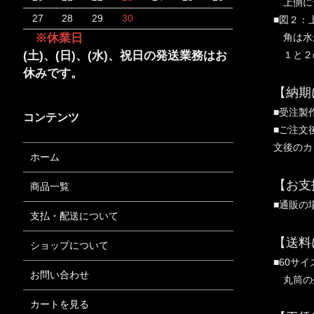
上側にテ
27
28
29
30
■図２：
角は水が
※休業日
１と２の
(土)、(日)、(水)、祝日の発送業務はお
休みです。
【納期
■受注製
コンテンツ
■ご注文
文後のカ
ホーム
【お支
商品一覧
■通販の
支払・配送について
【送料
ショップについて
■60サイ
お問い合わせ
丸筒の
カートを見る