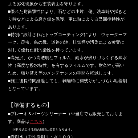
よる劣化現象から塗装表面を守ります。
■優れた耐衝撃性により、石などの小片、傷、洗車時や拭きと
り時などによる磨き傷を保護、更に熱により自己回復特性が
あります。
■特別に設計されたトップコーティングにより、ウォーターマ
ーク、昆虫、鳥の糞、道路の油、排気煙や汚染による黄変に
対して優れた耐汚染性を持っています。
■高光沢、かつ高透明なフィルム、雨水が残りづらくする疎水
性（高度な撥水特性）を有するフィルムです。耐久性が高い
ため、張り替え等のメンテナンスの手間を軽減します。
■施工後長時間経過しても、剥離時に糊残りがしづらい粘着剤
となっています。
【準備するもの】
■ブレーキ＆パーツクリーナー（※当店でも販売しておりま
す。商品は
こちら
）
※貼り込みする前の脱脂に必要となります。
■洗剤水（中性洗剤１：水１００）