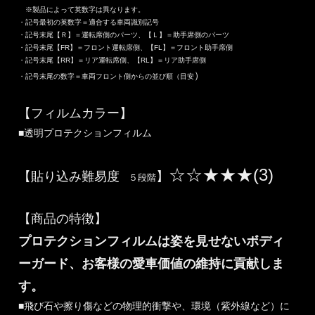
※製品によって英数字は異なります。
・記号最初の英数字＝適合する車両識別記号
・記号末尾【Ｒ】＝運転席側のパーツ、【Ｌ】＝助手席側のパーツ
・記号末尾【FR】＝フロント運転席側、【FL】＝フロント助手席側
・記号末尾【RR】＝リア運転席側、【RL】＝リア助手席側
）
・記号末尾の数字＝車両フロント側からの並び順（目安
【フィルムカラー】
■透明プロテクションフィルム
☆☆★★★(3)
【貼り込み難易度
】
５段階
【商品の特徴】
プロテクションフィルムは姿を見せないボディ
ーガード、お客様の愛車価値の維持に貢献しま
す。
■飛び石や擦り傷などの物理的衝撃や、環境（紫外線など）に