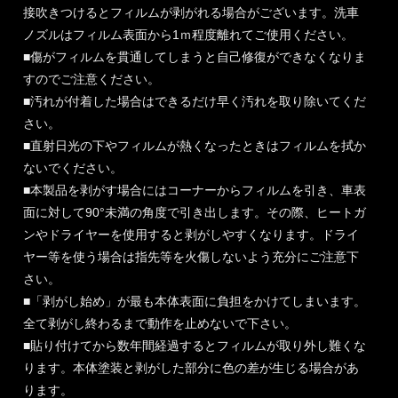
接吹きつけるとフィルムが剥がれる場合がございます。洗車
ノズルはフィルム表面から1ｍ程度離れてご使用ください。
■傷がフィルムを貫通してしまうと自己修復ができなくなりま
すのでご注意ください。
■汚れが付着した場合はできるだけ早く汚れを取り除いてくだ
さい。
■直射日光の下やフィルムが熱くなったときはフィルムを拭か
ないでください。
■本製品を剥がす場合にはコーナーからフィルムを引き、車表
面に対して90°未満の角度で引き出します。その際、ヒートガ
ンやドライヤーを使用すると剥がしやすくなります。ドライ
ヤー等を使う場合は指先等を火傷しないよう充分にご注意下
さい。
■「剥がし始め」が最も本体表面に負担をかけてしまいます。
全て剥がし終わるまで動作を止めないで下さい。
■貼り付けてから数年間経過するとフィルムが取り外し難くな
ります。本体塗装と剥がした部分に色の差が生じる場合があ
ります。