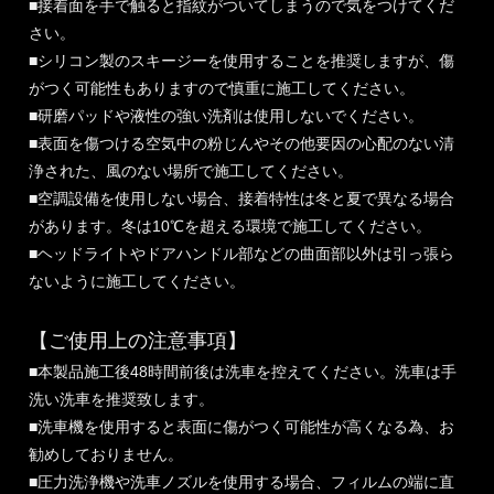
■接着面を手で触ると指紋がついてしまうので気をつけてくだ
さい。
■シリコン製のスキージーを使用することを推奨しますが、傷
がつく可能性もありますので慎重に施工してください。
■研磨パッドや液性の強い洗剤は使用しないでください。
■表面を傷つける空気中の粉じんやその他要因の心配のない清
浄された、風のない場所で施工してください。
■空調設備を使用しない場合、接着特性は冬と夏で異なる場合
があります。冬は10℃を超える環境で施工してください。
■ヘッドライトやドアハンドル部などの曲面部以外は引っ張ら
ないように施工してください。
【ご使用上の注意事項】
■本製品施工後48時間前後は洗車を控えてください。洗車は手
洗い洗車を推奨致します。
■洗車機を使用すると表面に傷がつく可能性が高くなる為、お
勧めしておりません。
■圧力洗浄機や洗車ノズルを使用する場合、フィルムの端に直