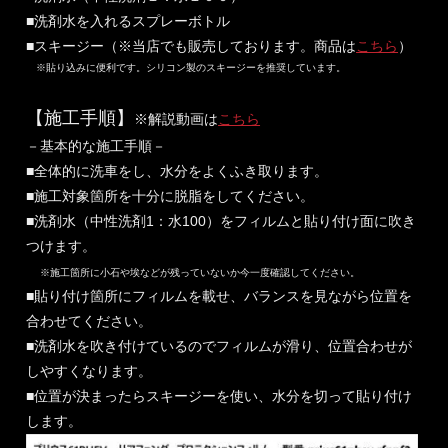
■洗剤水を入れるスプレーボトル
■スキージー（※当店でも販売しております。商品は
こちら
）
※貼り込みに便利です。シリコン製のスキージーを推奨しています。
【施工手順】
※解説動画は
こちら
－基本的な施工手順－
■全体的に洗車をし、水分をよくふき取ります。
■施工対象箇所を十分に脱脂をしてください。
■洗剤水（中性洗剤1：水100）をフィルムと貼り付け面に吹き
つけます。
※施工箇所に小石や埃などが残っていないか今一度確認してください。
■貼り付け箇所にフィルムを載せ、バランスを見ながら位置を
合わせてください。
■洗剤水を吹き付けているのでフィルムが滑り、位置合わせが
しやすくなります。
■位置が決まったらスキージーを使い、水分を切って貼り付け
します。