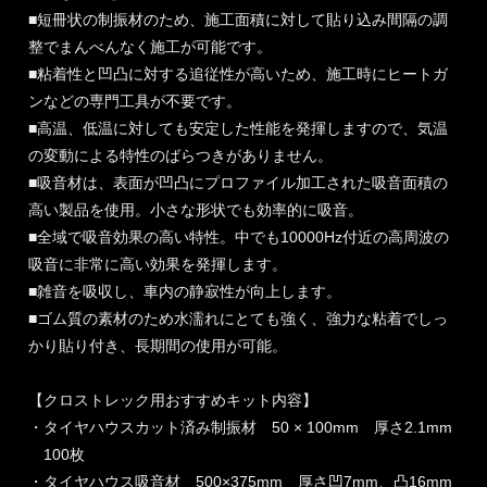
■短冊状の制振材のため、施工面積に対して貼り込み間隔の調
整でまんべんなく施工が可能です。
■粘着性と凹凸に対する追従性が高いため、施工時にヒートガ
ンなどの専門工具が不要です。
■高温、低温に対しても安定した性能を発揮しますので、気温
の変動による特性のばらつきがありません。
■吸音材は、表面が凹凸にプロファイル加工された吸音面積の
高い製品を使用。小さな形状でも効率的に吸音。
■全域で吸音効果の高い特性。中でも10000Hz付近の高周波の
吸音に非常に高い効果を発揮します。
■雑音を吸収し、車内の静寂性が向上します。
■ゴム質の素材のため水濡れにとても強く、強力な粘着でしっ
かり貼り付き、長期間の使用が可能。
【クロストレック用おすすめキット内容】
・タイヤハウスカット済み制振材 50 × 100mm 厚さ2.1mm
100枚
・タイヤハウス吸音材 500×375mm 厚さ凹7mm、凸16mm