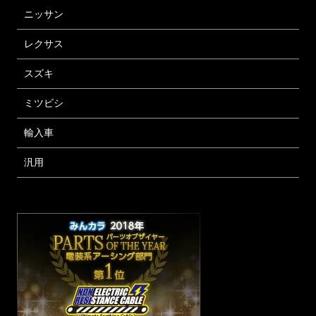
ニッサン
レクサス
スズキ
ミツビシ
輸入車
汎用