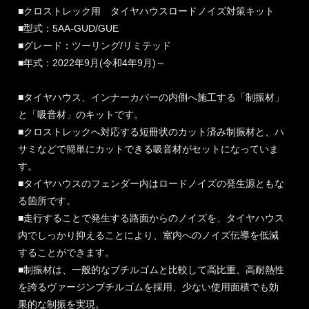
■クロストレック用 タイヤハウスロードノイズ対策キット
■型式：5AA-GUD/GUE
■グレード：ツーリング/リミテッド
■年式：2022年9月(令和4年9月)～
■タイヤハウス、インナーカバーの内側へ施工する「制振材」
と「吸音材」のキットです。
■クロストレックへ対応する短冊状のカット済み制振材と、ハ
サミなどで簡単にカットできる吸音材がセットになっていま
す。
■タイヤハウスのフェンダー内はロードノイズの発生源ともな
る箇所です。
■走行することで発生する路面からのノイズを、タイヤハウス
内でしっかり抑えることにより、室内へのノイズ伝導を低減
することができます。
■制振材は、一般的なブチルゴムと比較して高比重、高耐熱性
を誇るヴァージンブチルゴムを採用、少ない使用面積でも効
果的な制振を実現。