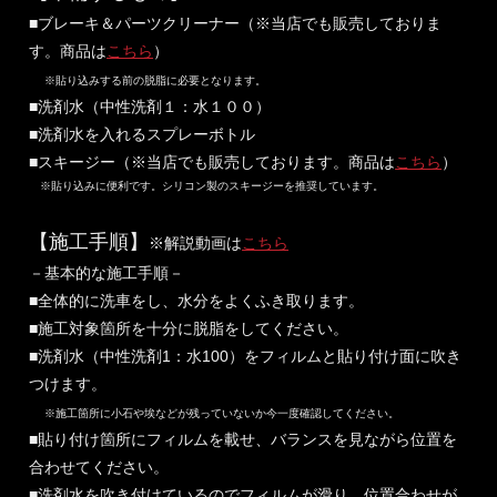
■ブレーキ＆パーツクリーナー（※当店でも販売しておりま
す。商品は
こちら
）
※貼り込みする前の脱脂に必要となります。
■洗剤水（中性洗剤１：水１００）
■洗剤水を入れるスプレーボトル
■スキージー（※当店でも販売しております。商品は
こちら
）
※貼り込みに便利です。シリコン製のスキージーを推奨しています。
【施工手順】
※解説動画は
こちら
－基本的な施工手順－
■全体的に洗車をし、水分をよくふき取ります。
■施工対象箇所を十分に脱脂をしてください。
■洗剤水（中性洗剤1：水100）をフィルムと貼り付け面に吹き
つけます。
※施工箇所に小石や埃などが残っていないか今一度確認してください。
■貼り付け箇所にフィルムを載せ、バランスを見ながら位置を
合わせてください。
■洗剤水を吹き付けているのでフィルムが滑り、位置合わせが