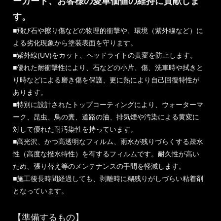
ーガード、お客様の愛車価値の維持に貢献しま
す。
■飛び石や擦り傷などの物理的衝撃や、環境（紫外線など）に
よる劣化現象から塗装表面を守ります。
■紫外線(UV)をカット、ヘッドライトの黄変を防止します。
■優れた耐衝撃性により、石などの小片、傷、洗車時や拭きと
り時などによる磨き傷を保護、更に熱により自己回復特性が
あります。
■特別に設計されたトップコーティングにより、ウォーターマ
ーク、昆虫、鳥の糞、道路の油、排気煙や汚染による黄変に
対して優れた耐汚染性を持っています。
■高光沢、かつ高透明なフィルム、雨水が残りづらくする疎水
性（高度な撥水特性）を有するフィルムです。耐久性が高い
ため、張り替え等のメンテナンスの手間を軽減します。
■施工後長時間経過しても、剥離時に糊残りがしづらい粘着剤
となっています。
【準備するもの】