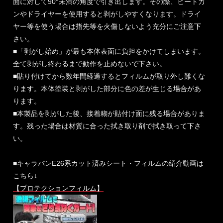
面に対して90°未満の角度で引き出します。その際、ヒートガ
ンやドライヤーを使用すると剥がしやすくなります。ドライ
ヤー等を使う場合は指先等を火傷しないよう充分にご注意下
さい。
■「剥がし始め」が最も本体表面に負担をかけてしまいます。
全て剥がし終わるまで動作を止めないで下さい。
■貼り付けてから数年間経過するとフィルムが取り外し難くな
ります。本体塗装と剥がした部分に色の差が生じる場合があ
ります。
■本製品を剥がした後、接着糊が貼付け面に残る場合がありま
す。残った場合は材質に合った拭き取り剤で拭き取って下さ
い。
■キャラバンE26系カット済みシート・フィルムの紹介動画は
こちら↓
【プロテクションフィルム】