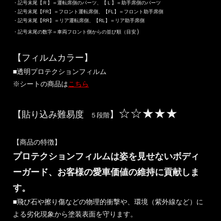
・記号末尾【Ｒ】＝運転席側のパーツ、【Ｌ】＝助手席側のパーツ
・記号末尾【FR】＝フロント運転席側、【FL】＝フロント助手席側
・記号末尾【RR】＝リア運転席側、【RL】＝リア助手席側
）
・記号末尾の数字＝車両フロント側からの並び順（目安
【フィルムカラー】
■透明プロテクションフィルム
※シートの商品は
こちら
☆☆★★★
【貼り込み難易度
】
５段階
【商品の特徴】
プロテクションフィルムは姿を見せないボディ
ーガード、お客様の愛車価値の維持に貢献しま
す。
■飛び石や擦り傷などの物理的衝撃や、環境（紫外線など）に
よる劣化現象から塗装表面を守ります。