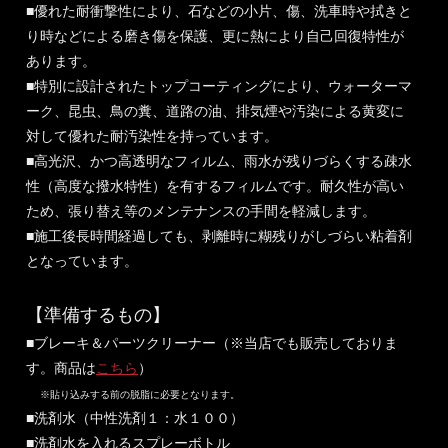
■優れた耐衝撃性により、石などの小片、傷、洗車時や拭きと
り時などによる磨き傷を保護、更に熱により自己回復特性が
あります。
■特別に設計されたトップコーティングにより、ウォーターマ
ーク、昆虫、鳥の糞、道路の油、排気煙や汚染による黄変に
対して優れた耐汚染性を持っています。
■高光沢、かつ高透明なフィルム、雨水が残りづらくする疎水
性（高度な撥水特性）を有するフィルムです。耐久性が高い
ため、張り替え等のメンテナンスの手間を軽減します。
■施工後長時間経過しても、剥離時に糊残りがしづらい粘着剤
となっています。
【準備するもの】
■ブレーキ＆パーツクリーナー（※当店でも販売しておりま
す。商品は
こちら
）
※貼り込みする前の脱脂に必要となります。
■洗剤水（中性洗剤１：水１００）
■洗剤水を入れるスプレーボトル