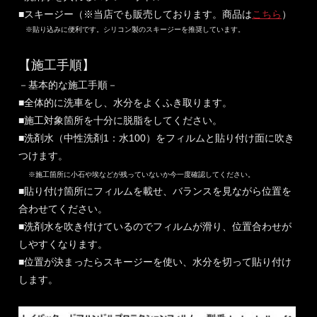
■スキージー（※当店でも販売しております。商品は
こちら
）
※貼り込みに便利です。シリコン製のスキージーを推奨しています。
【施工手順】
－基本的な施工手順－
■全体的に洗車をし、水分をよくふき取ります。
■施工対象箇所を十分に脱脂をしてください。
■洗剤水（中性洗剤1：水100）をフィルムと貼り付け面に吹き
つけます。
※施工箇所に小石や埃などが残っていないか今一度確認してください。
■貼り付け箇所にフィルムを載せ、バランスを見ながら位置を
合わせてください。
■洗剤水を吹き付けているのでフィルムが滑り、位置合わせが
しやすくなります。
■位置が決まったらスキージーを使い、水分を切って貼り付け
します。