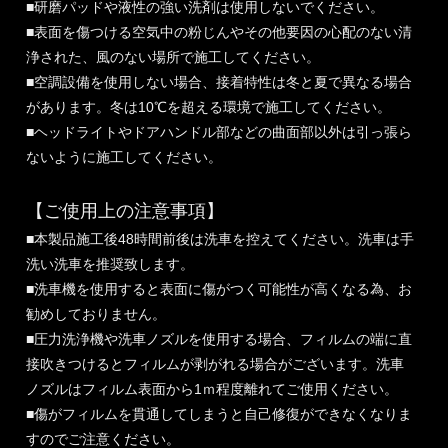
■研磨パッドや液性の強い洗剤は使用しないでください。
■表面を傷つける空気中の粉じんやその他要因の心配のない清
浄された、風のない場所で施工してください。
■空調設備を使用しない場合、接着特性は冬と夏で異なる場合
があります。冬は10℃を超える環境で施工してください。
■ヘッドライトやドアハンドル部などの曲面部以外は引っ張ら
ないように施工してください。
【ご使用上の注意事項】
■本製品施工後48時間前後は洗車を控えてください。洗車は手
洗い洗車を推奨致します。
■洗車機を使用すると表面に傷がつく可能性が高くなる為、お
勧めしておりません。
■圧力洗浄機や洗車ノズルを使用する場合、フィルムの端に直
接吹きつけるとフィルムが剥がれる場合がございます。洗車
ノズルはフィルム表面から1ｍ程度離れてご使用ください。
■傷がフィルムを貫通してしまうと自己修復ができなくなりま
すのでご注意ください。