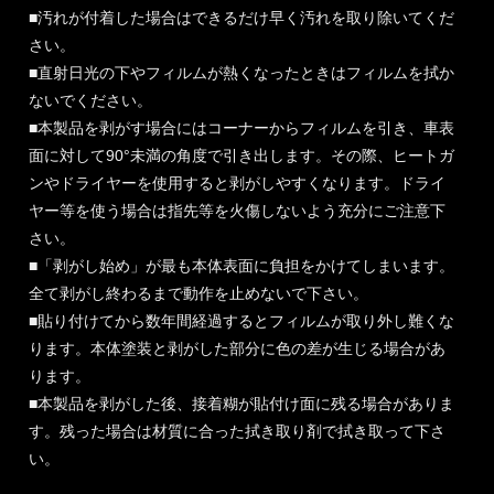
■汚れが付着した場合はできるだけ早く汚れを取り除いてくだ
さい。
■直射日光の下やフィルムが熱くなったときはフィルムを拭か
ないでください。
■本製品を剥がす場合にはコーナーからフィルムを引き、車表
面に対して90°未満の角度で引き出します。その際、ヒートガ
ンやドライヤーを使用すると剥がしやすくなります。ドライ
ヤー等を使う場合は指先等を火傷しないよう充分にご注意下
さい。
■「剥がし始め」が最も本体表面に負担をかけてしまいます。
全て剥がし終わるまで動作を止めないで下さい。
■貼り付けてから数年間経過するとフィルムが取り外し難くな
ります。本体塗装と剥がした部分に色の差が生じる場合があ
ります。
■本製品を剥がした後、接着糊が貼付け面に残る場合がありま
す。残った場合は材質に合った拭き取り剤で拭き取って下さ
い。