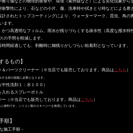
や擦り傷などの物理的衝撃や、環境（紫外線など）による劣化現象から
耐衝撃性により、石などの小片、傷、洗車時や拭きとり時などによる磨
設計されたトップコーティングにより、ウォーターマーク、昆虫、鳥の
います。
、かつ高透明なフィルム、雨水が残りづらくする疎水性（高度な撥水特
スの手間を軽減します。
長時間経過しても、剥離時に糊残りがしづらい粘着剤となっています。
するもの】
キ＆パーツクリーナー（※当店でも販売しております。商品は
こちら
）
みする前の脱脂に必要となります。
（中性洗剤１：水１００）
を入れるスプレーボトル
ジー（※当店でも販売しております。商品は
こちら
）
に便利です。シリコン製のスキージーを推奨しています。
手順】
な施工手順－