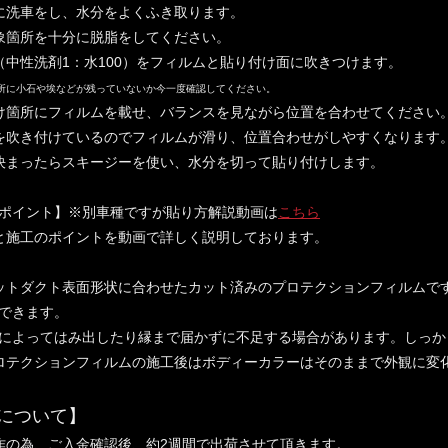
に洗車をし、水分をよくふき取ります。
象箇所を十分に脱脂をしてください。
（中性洗剤1：水100）をフィルムと貼り付け面に吹きつけます。
所に小石や埃などが残っていないか今一度確認してください。
け箇所にフィルムを載せ、バランスを見ながら位置を合わせてください
を吹き付けているのでフィルムが滑り、位置合わせがしやすくなります
決まったらスキージーを使い、水分を切って貼り付けします。
ポイント】※別車種ですが貼り方解説動画は
こちら
と施工のポイントを動画で詳しく説明しております。
ットダクト表面形状に合わせたカット済みのプロテクションフィルムで
できます。
によってはみ出したり縁まで届かずに不足する場合があります。しっか
ロテクションフィルムの施工後はボディーカラーはそのままで外観に変
について】
作の為、ご入金確認後、約2週間で出荷させて頂きます。