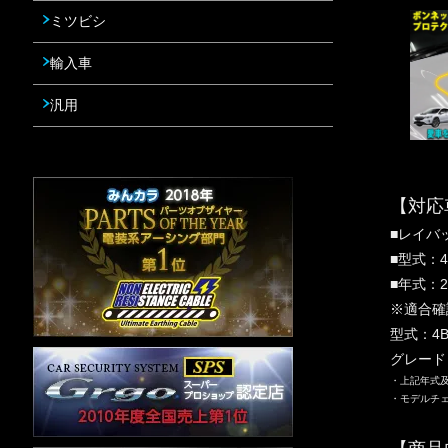
ミツビシ
輸入車
汎用
【対応
■レイバ
■型式：4
■年式：2
※適合確
型式：4B
グレード：L
・上記年式
・モデルチ