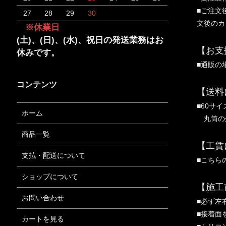
■ご注文
27
28
29
30
文後のカ
※休業日
(土)、(日)、(水)、祝日の発送業務はお
【お支
休みです。
■通販の
コンテンツ
【送料
■60サイ
ホーム
丸筒の
商品一覧
【工賃
支払・配送について
■こちら
ショップについて
【施工
お問い合わせ
■必ず左
■接着面
カートを見る