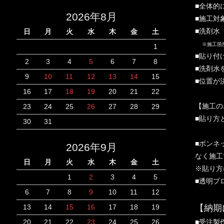
■全体的
2026年8月
■施工対
■洗剤水
日
月
火
水
木
金
土
※施工箇
1
■貼り付
2
3
4
5
6
7
8
■洗剤水
9
10
11
12
13
14
15
■位置が
16
17
18
19
20
21
22
【施工の
23
24
25
26
27
28
29
■貼り方
30
31
■ボンネ
2026年9月
なく施工
日
月
火
水
木
金
土
※貼り方
1
2
3
4
5
■透明プ
6
7
8
9
10
11
12
【納期
13
14
15
16
17
18
19
■受注製
20
21
22
23
24
25
26