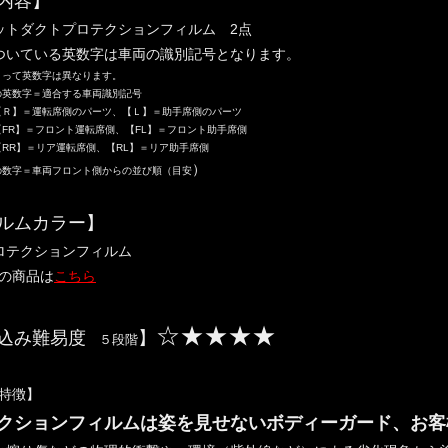
内容】
ットダクトプロテクションフィルム 2点
ついている英数字は車両の識別記号となります。
って英数字は異なります。
の英数字＝適合する車両識別記号
【Ｒ】＝運転席側のパーツ、【Ｌ】＝助手席側のパーツ
FR】＝フロント運転席側、【FL】＝フロント助手席側
RR】＝リア運転席側、【RL】＝リア助手席側
）
の数字＝車両フロント側からの並び順（目安
ルムカラー】
ロテクションフィルム
の商品は
こちら
☆★★★★
込み難易度
】
５段階
特徴】
クションフィルムは姿を見せないボディーガード、お客