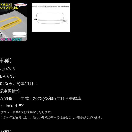
車種】
ックVN５
BA-VN5
023(令和5)年11月～
認車両情報
A-VN5 年式：2023(令和5)年11月登録車
imited EX
及びグレード以外では未確認となります。
ェンジや年次改良により、新しい年式の車両では適合しない場合がございます。