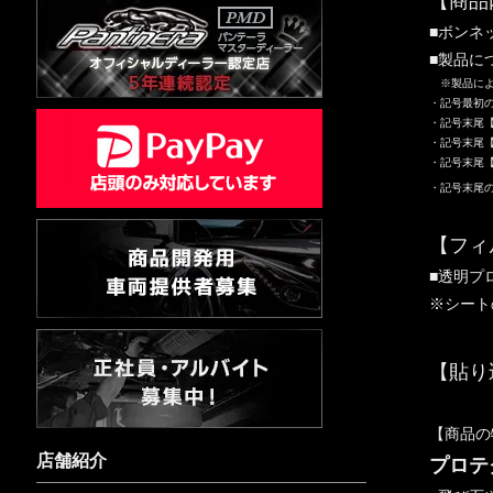
【商品
■ボンネ
■製品に
※製品によ
・記号最初
・記号末尾
・記号末尾【
・記号末尾【
・記号末尾
【フィ
■透明プ
※シート
【貼り
【商品の
店舗紹介
プロテ