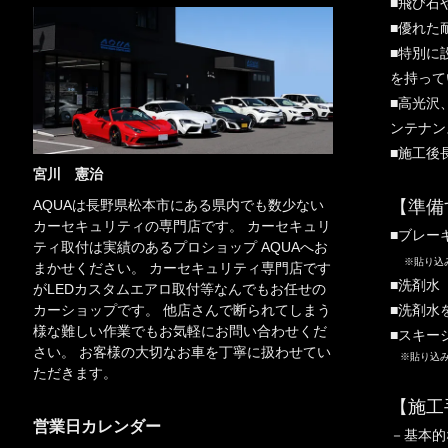
■飛び石
■優れた
■特別に
を持って
■高光沢
ンテナン
■施工後
宮川 憲治
【準備
AQUAは長野県松本市にある県内でも数少ない
カーセキュリティの専門店です。 カーセキュリ
■ブレー
ティ取付は実績のあるプロショップ AQUAへお
※貼り込
まかせください。 カーセキュリティ専門店です
■洗剤水
がLEDカスタムエアロ取付等なんでもお任せの
■洗剤水
カーショップです。 他店さんで断られてしまう
様な難しい作業でもお気軽にお問い合わせくだ
■スキー
さい。 お客様の大切なお車を丁寧に扱わせてい
※貼り込み
ただきます。
【施工
営業日カレンダー
－基本的