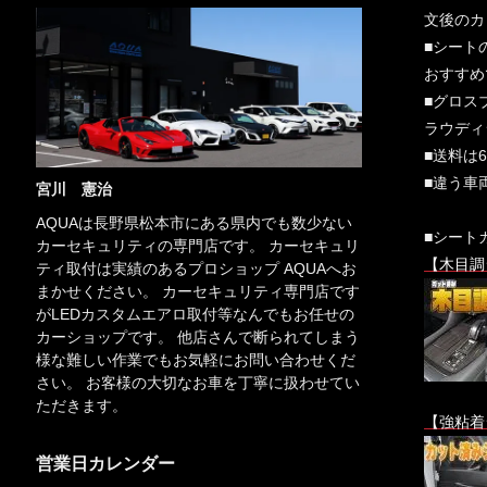
文後のカ
■シート
おすすめ
■グロス
ラウディ
■送料は
■違う車
宮川 憲治
AQUAは長野県松本市にある県内でも数少ない
■シート
カーセキュリティの専門店です。 カーセキュリ
【木目調
ティ取付は実績のあるプロショップ AQUAへお
まかせください。 カーセキュリティ専門店です
がLEDカスタムエアロ取付等なんでもお任せの
カーショップです。 他店さんで断られてしまう
様な難しい作業でもお気軽にお問い合わせくだ
さい。 お客様の大切なお車を丁寧に扱わせてい
ただきます。
【強粘着
営業日カレンダー