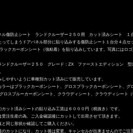
ネル傷防止シート ランドクルーザー２５０用 カット済みシート １
たってしまうドアパネル部分に貼り込みする傷防止シート１台分４点セ
ラックカーボンシート（強粘着）を貼り込みしています。写真にはロゴ
ランドクルーザー２５０ グレード：ZX ファーストエディション 型式：
。
みしやすいように車種別カット済みにて販売しています。
カラーはブラックカーボンシート、グロスブラックカーボンシート、グ
グロスブルーカーボンシート、クラウディシート、クラウディシート（
のカット済みシートの貼り込み工賃は６０００円（税抜き）です。
は受注生産の為、ご入金確認後にカットして出荷させて頂きます。
真と同じ形状か確認してご購入ください。
後のカットになり、カット後は変更、キャンセルが出来ませんのでご注