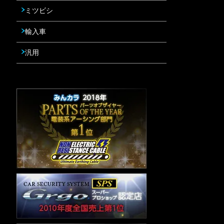
ミツビシ
輸入車
汎用