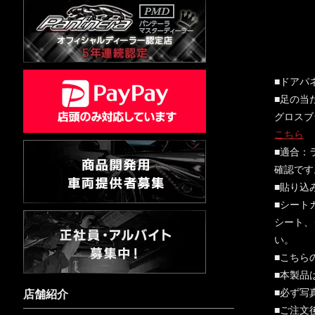
■ドアパ
■足の当
グロスブ
こちら
■適合：
確認です
■貼り込
■シート
シート、
い。
■こちら
■本製品
■必ず写
店舗紹介
■ご注文