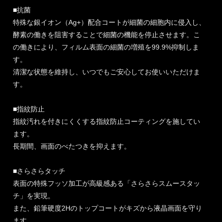
■抗菌
特殊な銀イオン（Ag+）配合コートが細菌の細胞内に侵入し、
酵素の働きを阻害することで細菌の機能を停止させます。こ
の働きにより、フィルム表面の細菌の増殖を99.9%抑制しま
す。
清潔な状態を維持し、いつでもご安心してお使いいただけま
す。
■指紋防止
指紋汚れを付きにくくする指紋防止コーティングを施してい
ます。
長期間、画面のべたつきを抑えます。
■さらさらタッチ
表面の特殊フッソ加工が高級感ある「さらさらスムースタッ
チ」を実現。
また、鉛筆硬度2Hのトップコートがキズから液晶画面を守り
ます。