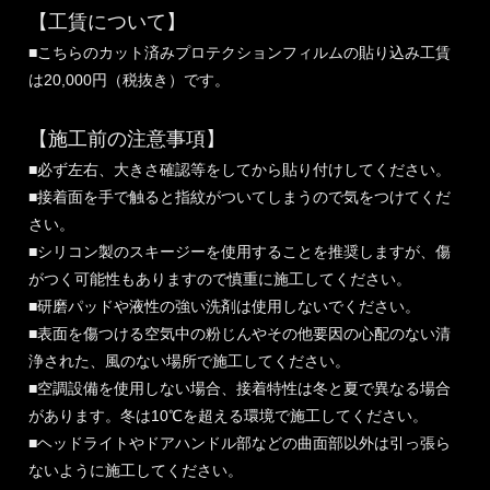
【工賃について】
■こちらのカット済みプロテクションフィルムの貼り込み工賃
は20,000円（税抜き）です。
【施工前の注意事項】
■必ず左右、大きさ確認等をしてから貼り付けしてください。
■接着面を手で触ると指紋がついてしまうので気をつけてくだ
さい。
■シリコン製のスキージーを使用することを推奨しますが、傷
がつく可能性もありますので慎重に施工してください。
■研磨パッドや液性の強い洗剤は使用しないでください。
■表面を傷つける空気中の粉じんやその他要因の心配のない清
浄された、風のない場所で施工してください。
■空調設備を使用しない場合、接着特性は冬と夏で異なる場合
があります。冬は10℃を超える環境で施工してください。
■ヘッドライトやドアハンドル部などの曲面部以外は引っ張ら
ないように施工してください。