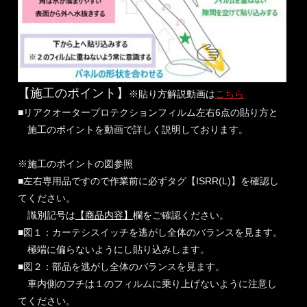
【施工のポイント】
※貼り方解説動画は
こちら
■リアクオータープロテクションフィルム左右6点の貼り方と
施工のポイントを動画で詳しく説明しております。
※施工のポイントの図参照
■左右専用品ですので作業前に必ずタグ【ISRR(L)】を確認し
てください。
識別記号は
【商品内容】
欄をご確認ください。
■図１：カーテシスイッチを逃がし全体のバランスを見ます。
極端に偏らないようにし貼り込みします。
■図２：部品を逃がし全体のバランスを見ます。
車内側のフチは１のフィルムに乗り上げないように注意し
てください。