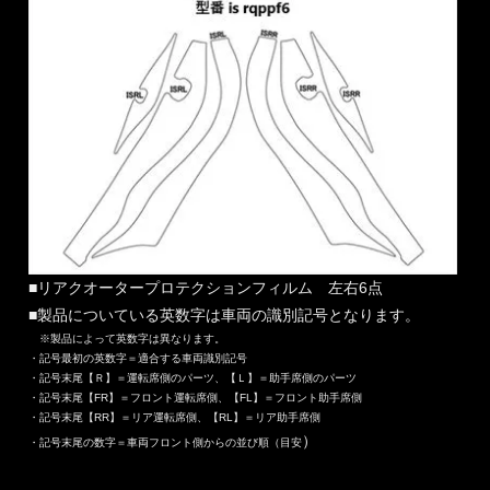
■リアクオータープロテクションフィルム 左右6点
■製品についている英数字は車両の識別記号となります。
※製品によって英数字は異なります。
・記号最初の英数字＝適合する車両識別記号
・記号末尾【Ｒ】＝運転席側のパーツ、【Ｌ】＝助手席側のパーツ
・記号末尾【FR】＝フロント運転席側、【FL】＝フロント助手席側
・記号末尾【RR】＝リア運転席側、【RL】＝リア助手席側
）
・記号末尾の数字＝車両フロント側からの並び順（目安