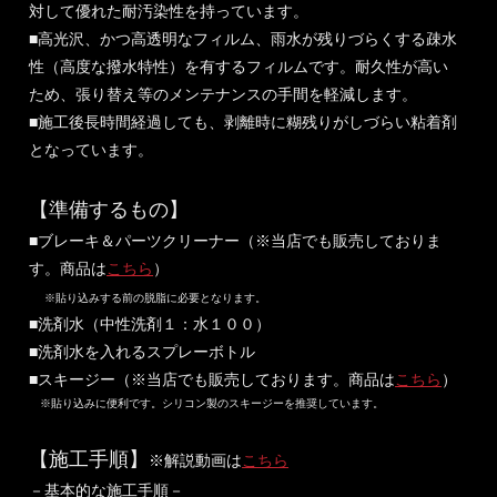
対して優れた耐汚染性を持っています。
■高光沢、かつ高透明なフィルム、雨水が残りづらくする疎水
性（高度な撥水特性）を有するフィルムです。耐久性が高い
ため、張り替え等のメンテナンスの手間を軽減します。
■施工後長時間経過しても、剥離時に糊残りがしづらい粘着剤
となっています。
【準備するもの】
■ブレーキ＆パーツクリーナー（※当店でも販売しておりま
す。商品は
こちら
）
※貼り込みする前の脱脂に必要となります。
■洗剤水（中性洗剤１：水１００）
■洗剤水を入れるスプレーボトル
■スキージー（※当店でも販売しております。商品は
こちら
）
※貼り込みに便利です。シリコン製のスキージーを推奨しています。
【施工手順】
※解説動画は
こちら
－基本的な施工手順－