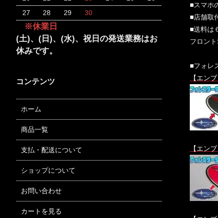
■スマホ
27
28
29
30
■店舗取
※休業日
■送料は
(土)、(日)、(水)、祝日の発送業務はお
フロント
休みです。
■フォレ
【エンブ
コンテンツ
ホーム
商品一覧
【エンブ
支払・配送について
ショップについて
お問い合わせ
カートを見る