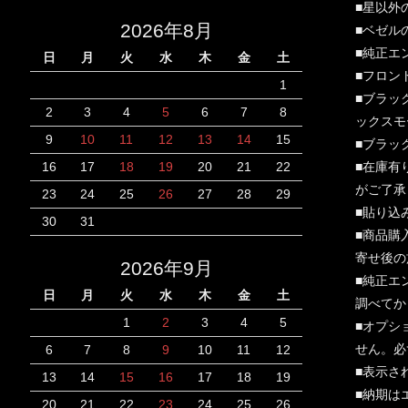
■星以外
2026年8月
■ベゼル
■純正エ
日
月
火
水
木
金
土
■フロン
1
■ブラッ
2
3
4
5
6
7
8
ックスモ
9
10
11
12
13
14
15
■ブラッ
■在庫有
16
17
18
19
20
21
22
がご了承
23
24
25
26
27
28
29
■貼り込
30
31
■商品購
寄せ後の
2026年9月
■純正エ
日
月
火
水
木
金
土
調べてか
1
2
3
4
5
■オプシ
せん。必
6
7
8
9
10
11
12
■表示さ
13
14
15
16
17
18
19
■納期は
20
21
22
23
24
25
26