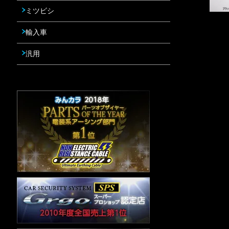
ミツビシ
輸入車
汎用