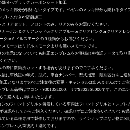
の部分へブラックカーボンシート加工
のメッキ部分が隠れないタイプです。ベゼルのメッキ部分も隠れるタイプ（
ンブレム付きor店舗加工
トとリアセット、フロントのみ、リアのみをお選びください。
クカーボン＆クリアレッドorクリアブルーorクリアピンクorクリアオレン
ークorミドルスモークの９種類からお選びください。
クスモークはミドルスモークよりも濃いスモークです。
りの表示になっていても純正エンブレムをお客様の車検証データで取り
ください。
みの際に数箇所カットする場合がありますのでご了承ください。
入後に車検証の年式、型式、車台ナンバー、型式指定、類別区分をご連
施工となりますのでご注文後の変更・キャンセルは出来ませんのでご注
ンブレム品番はフロント93013SL000、リア93033SL000です。
らご購入をお願いいたします。
ョンのフロントグリルを装着している車両はフロントグリルとエンブレ
ず確認をしてからご購入ください。確認せずにご注文をいただいても返
れている車種専用で製作しておりますので、ラインナップにない物に関
エンブレム入荷後約１週間です。