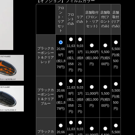
【オプション】フィルムカラー
フロ
ン
店舗取付
店舗取
店舗
フロ
ト・
リア
(フロン
付(フ
取付
ント
リア
のみ
ト・リア
ロント
(リア
のみ
セッ
セット)
のみ)
のみ)
ト
11,63
9,03
ブラックカ
20,66
5,500
8円
1円
11,000円
5,500
ーボンシー
9円
円(税
ト＆クリア
(税1,
(税8
(税1,000
円(税5
(税1,8
500
レッド
058
21
円)
00円)
79円)
円)
円)
円)
11,63
9,03
ブラックカ
20,66
5,500
8円
1円
11,000円
5,500
ーボンシー
9円
円(税
ト＆クリア
(税1,
(税8
(税1,000
円(税5
(税1,8
500
ブルー
058
21
円)
00円)
79円)
円)
円)
円)
11,63
9,03
ブラックカ
20,66
5,500
8円
1円
11,000円
5,500