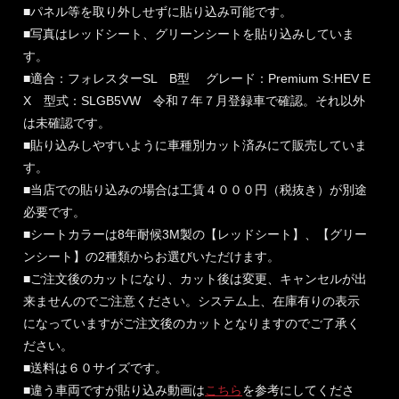
■パネル等を取り外しせずに貼り込み可能です。
■写真はレッドシート、グリーンシートを貼り込みしていま
す。
■適合：フォレスターSL B型 グレード：Premium S:HEV E
X 型式：SLGB5VW 令和７年７月登録車で確認。それ以外
は未確認です。
■貼り込みしやすいように車種別カット済みにて販売していま
す。
■当店での貼り込みの場合は工賃４０００円（税抜き）が別途
必要です。
■シートカラーは8年耐候3M製の【レッドシート】、【グリー
ンシート】の2種類からお選びいただけます。
■ご注文後のカットになり、カット後は変更、キャンセルが出
来ませんのでご注意ください。システム上、在庫有りの表示
になっていますがご注文後のカットとなりますのでご了承く
ださい。
■送料は６０サイズです。
■違う車両ですが貼り込み動画は
こちら
を参考にしてくださ