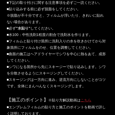
■下記の取り付けに関する注意事項を必ずご一読ください。
■貼り込みする前に必ず脱脂をしてください。
※脱脂が不十分ですと、フィルムが浮いたり、きれいに貼れ
ない場合があります。
■必ず
”水貼り”
してください。
■水100：中性洗剤1程度の割合で洗剤水を作ります。
■フィルムと貼り付け箇所に洗剤入りの水を吹きかけてから対
象箇所にフィルムをのせ、位置を調整してください。
■曲面の施工はヘアドライヤーでシワを中心に熱をあて、成形
してください。
■シワになる箇所から先にスキージーで貼り込みします。シワ
を分散させるようにスキージングしてください。
■スキージングは一方向に進み、逆流方向にしないことがコツ
です。全体にまんべんなくスキージングします。
【施工のポイント】
※貼り方解説動画は
こちら
■エンブレムフィルムの貼り方と施工のポイントを動画で詳し
く説明しております。