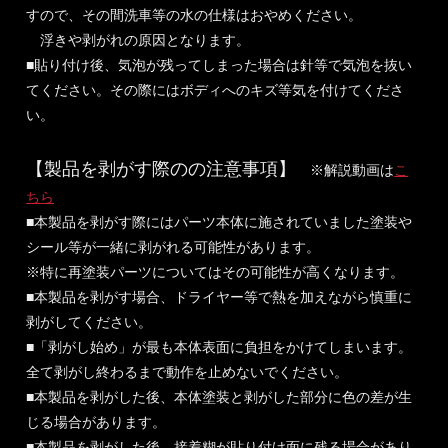
すので、その間洗車等の水の仕様はおやめください。
浮きや剥がれの原因となります。
■貼り付け後、気泡が残ってしまった場合は針等で気泡を抜い
てください。その際にはボディへのキズ等気を付けてくださ
い。
【製品を剥がす際のの注意事項】
※解説動画は
こ
ちら
■本製品を剥がす際にはパーツ本体に施されていました塗装や
シール等が一緒に剥がれる可能性があります。
※特に再塗装パーツについてはその可能性が高くなります。
■本製品を剥がす場合、ドライヤー等で熱を加えながら慎重に
剥がしてください。
■「剥がし始め」が最も本体表面に負担をかけてしまいます。
全て剥がし終わるまで動作を止めないでください。
■本製品を剥がした後、本体塗装と剥がした部分に色の差が生
じる場合があります。
■本製品を剥がした後、接着糊が貼り付け面に残る場合があり