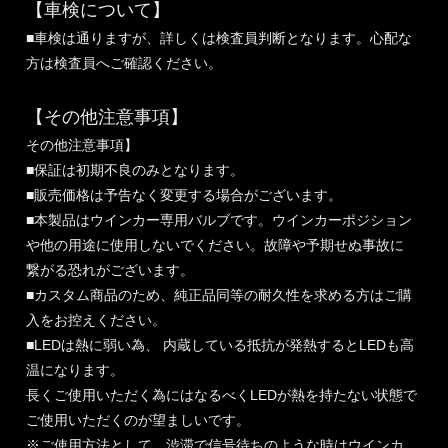
【車検について】
■車検は通りますが、詳しくは検査員判断となります。心配な
方は検査員へご確認ください。
【その他注意事項】
その他注意事項】
■保証は初期不良のみとなります。
■販売価格は予告なく変更する場合がございます。
■本製品はウインカー専用バルブです。ウインカーポジション
や他の用途に使用しないでください。故障や予期せぬ事故に
繋がる恐れがございます。
■カスタム商品のため、純正品同等の耐久性を求める方はご購
入をお控えください。
■LEDは熱に弱い為、 内蔵している抵抗が発熱するとLEDも高
温になります。
長くご使用いただく為にはなるべくLEDが熱を持たない状態で
ご使用いただくのが望ましいです。
※ご使用方法として、渋滞で信号待ちのような時はウインカ