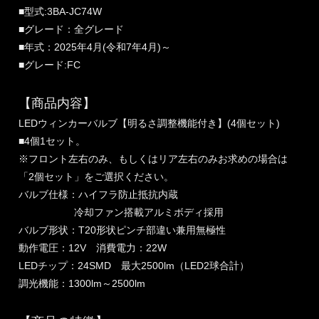
■型式:3BA-JC74W
■グレード：全グレード
■年式：2025年4月(令和7年4月)～
■グレード:FC
【商品内容】
LEDウィンカーバルブ【明るさ調整機能付き】(4個セット)
■4個1セット。
※フロント左右のみ、もしくはリア左右のみお求めの場合は
「2個セット」をご選択ください。
バルブ仕様：ハイフラ防止抵抗内蔵
冷却ファン搭載アルミボディ採用
バルブ形状：T20形状ピンチ部違い兼用無極性
動作電圧：12V 消費電力：22W
LEDチップ：24SMD 最大2500lm（LED2球合計）
調光機能：1300lm～2500lm