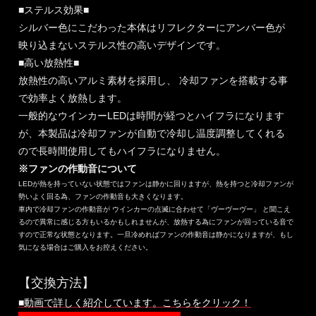
■ステルス効果■
シルバー色にこだわった本体はリフレクターにアンバー色が
映り込まないステルス性の高いデザインです。
■高い放熱性■
放熱性の高いアルミ素材を採用し、 冷却ファンを搭載する事
で効率よく放熱します。
一般的なウインカーLEDは時間が経つとハイフラになります
が、本製品は冷却ファンが自動で冷却し温度調整してくれる
ので長時間使用してもハイフラになりません。
※ファンの作動音について
LEDが熱を持っていない状態ではファンは静かに回りますが、熱を持つと冷却ファンが
勢いよく回る為、ファンの作動音も大きくなります。
車内で冷却ファンの作動音が ウインカーの点滅に合わせて「ヴーヴーヴー」 と聞こえ
るので異常に感じる方もいるかもしれませんが、放熱する為にファンが回っている音で
すので正常な状態となります。一旦冷めればファンの作動音は静かになりますが、もし
気になる場合はご購入をお控えください。
【交換方法】
■動画で詳しく紹介しています。こちらをクリック！