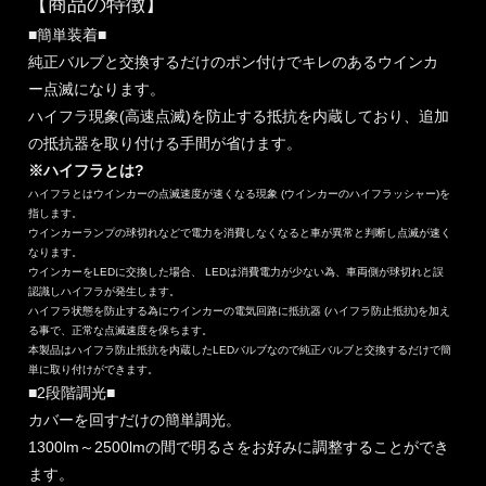
【商品の特徴】
■簡単装着■
純正バルブと交換するだけのポン付けでキレのあるウインカ
ー点滅になります。
ハイフラ現象(高速点滅)を防止する抵抗を内蔵しており、追加
の抵抗器を取り付ける手間が省けます。
※ハイフラとは?
ハイフラとはウインカーの点滅速度が速くなる現象 (ウインカーのハイフラッシャー)を
指します。
ウインカーランプの球切れなどで電力を消費しなくなると車が異常と判断し点滅が速く
なります。
ウインカーをLEDに交換した場合、 LEDは消費電力が少ない為、車両側が球切れと誤
認識しハイフラが発生します。
ハイフラ状態を防止する為にウインカーの電気回路に抵抗器 (ハイフラ防止抵抗)を加え
る事で、正常な点滅速度を保ちます。
本製品はハイフラ防止抵抗を内蔵したLEDバルブなので純正バルブと交換するだけで簡
単に取り付けができます。
■2段階調光■
カバーを回すだけの簡単調光。
1300lm～2500lmの間で明るさをお好みに調整することができ
ます。