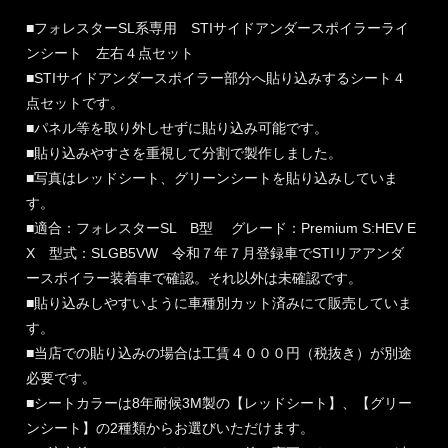
■フォレスターSL系専用 STIサイドアンダースポイラーライ
ンシート 左右４点セット
■STIサイドアンダースポイラー部分へ貼り込みするシート４
点セットです。
■パネル等を取り外しせずに貼り込み可能です。
■貼り込みやすさを重視して分割で製作しました。
■写真はレッドシート、グリーンシートを貼り込みしていま
す。
■適合：フォレスターSL B型 グレード：Premium S:HEV E
X 型式：SLGB5VW 令和７年７月登録車でSTIリアアンダ
ースポイラー装着車で確認。それ以外は未確認です。
■貼り込みしやすいように車種別カット済みにて販売していま
す。
■当店での貼り込みの場合は工賃４０００円（税抜き）が別途
必要です。
■シートカラーは8年耐候3M製の【レッドシート】、【グリー
ンシート】の2種類からお選びいただけます。