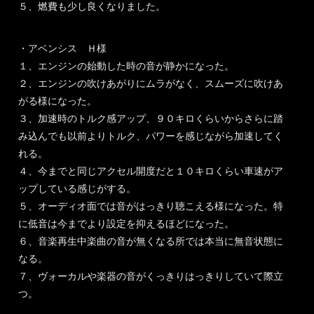
５、燃費も少し良くなりました。
・アベンシス Ｈ様
１、エンジンの始動した時の音が静かになった。
２、エンジンの吹けあがりにムラがなく、スムーズに吹けあ
がる様になった。
３、加速時のトルク感アップ、９０キロくらいからさらに踏
み込んでも以前よりトルク、パワーを感じながら加速してく
れる。
４、今までと同じアクセル開度だと１０キロくらい車速がア
ップしている感じがする。
５、オーディオ面では音がはっきり聴こえる様になった。特
に低音は今までより設定を抑えるほどになった。
６、音楽再生中楽曲の音が無くなる所では本当に無音状態に
なる。
７、ヴォーカルや楽器の音がくっきりはっきりしていて際立
つ。