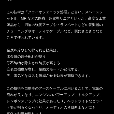
この技術は「クライオジェニック処理」と言い、スペースシ
ャトル、MRIなどの医療、超電導リニアといった、高度な工業
製品から、刃物の強度アップやトランペットなどの管楽器の
チューニングやオーディオケーブルなど、実にさまざまなと
ころで使われています。
金属を冷やして得られる効果は、
①金属の原子配列が整う
②不純物が除去され純度が高まる
③表面強度が増し、振動のモードが変化する。
等、電気的なロスを低減させる効果が期待できます。
この技術を自動車のアースケーブルに用いることで、電気の
流れが良くなり、エンジンのパワーアップ、トルクアップ、
レンポンスアップに効果があったり、ヘッドライトなどライ
ト類が明るくなったり、オーディオの音質向上などにも
変化と影響が現れます。