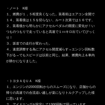
・ノート K様
１、燃費が１，５程度良くなった。装着前はエアコン全開で
１４、装着後は１５を切らない、ルート次第では１６です。
２、装着後から明らかにアクセルペダルの開度に変化が！い
つものつもりで走っていると高速で１○○キロ出ていてびっく
り！
３、坂道での走行が変わった。
４、速度調整する為にアクセル開度減らす→エンジン回転数
下がる→でもスピードは以前と同じ。結果、燃費向上＆車内
が静かになりました。
・トヨタＡＱＵＡ K様
１、エンジンの2000回転からのスムーズになり、店舗からの
帰りの高速での合流追い越しが楽になりトルクアップした様
に思います。
２、アイドリングが安定して1300回転で回っています。