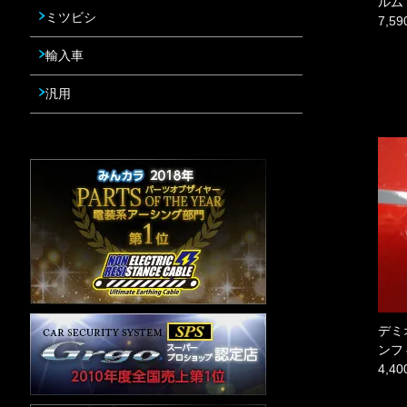
ルム
ミツビシ
7,5
輸入車
汎用
デミ
ンフ
4,4