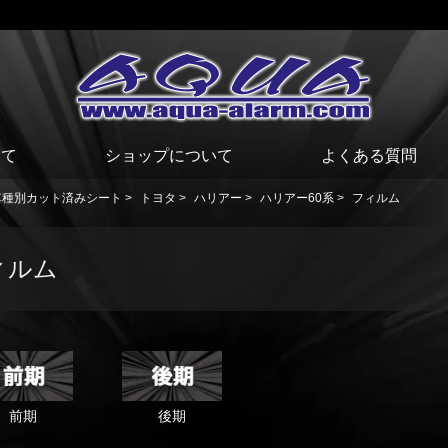
いて
ショップについて
よくある質問
車種別カット済みシート
>
トヨタ
>
ハリアー
>
ハリアー60系
>
フィルム
ィルム
前期
後期