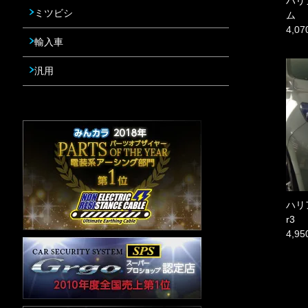
ハリ
ミツビシ
ム
4,0
輸入車
汎用
ハリ
r3
4,9