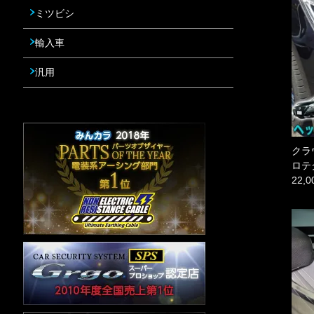
ミツビシ
輸入車
汎用
クラ
ロテ
22,