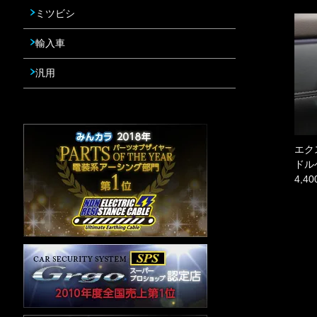
ミツビシ
輸入車
汎用
エク
ドル
4,4