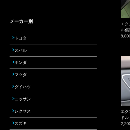
メーカー別
エク
ル傷
8,8
トヨタ
スバル
ホンダ
マツダ
ダイハツ
ニッサン
レクサス
エク
ドル
スズキ
2,2