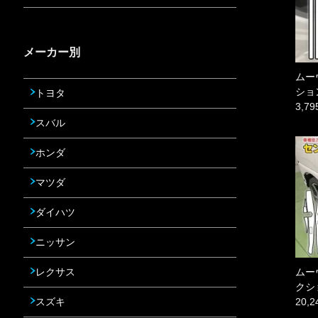
メーカー別
ムー
ショ
トヨタ
3,7
スバル
ホンダ
マツダ
ダイハツ
ニッサン
ムー
レクサス
クシ
20,
スズキ