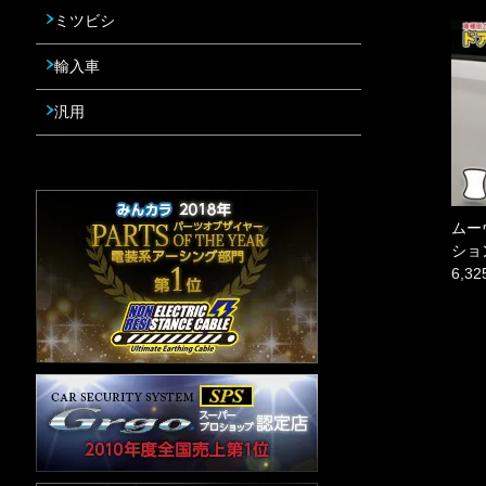
ミツビシ
輸入車
汎用
ムー
ショ
6,3