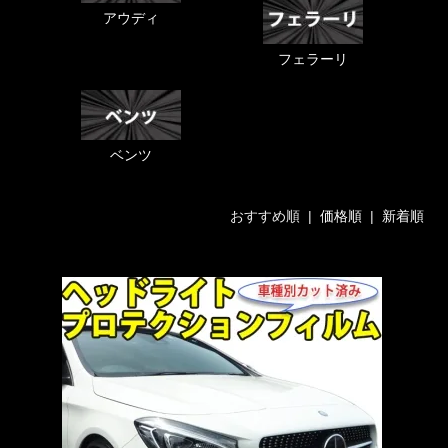
アウディ
フェラーリ
ベンツ
おすすめ順 |
価格順
|
新着順