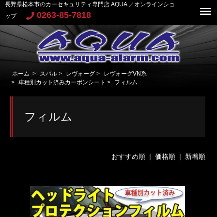
長野県松本市のカーセキュリティ専門店 AQUA ／オンラインショ
0263-85-7818
ップ
ホーム
>
スバル
>
レヴォーグ
>
レヴォーグVN系
>
車種別カット済みカーボンシート
>
フィルム
フィルム
おすすめ順 |
価格順
|
新着順