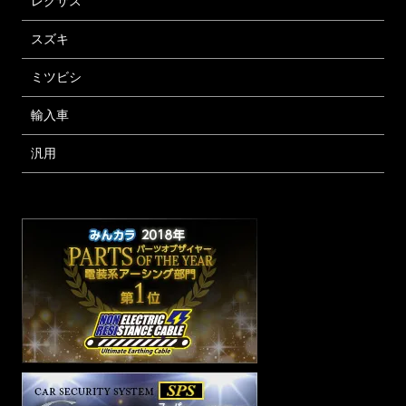
レクサス
スズキ
ミツビシ
輸入車
汎用