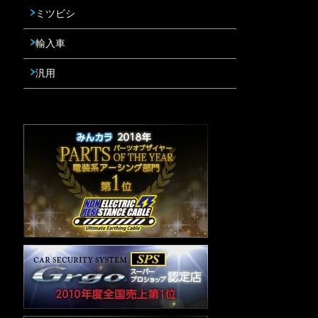
ミツビシ
輸入車
汎用