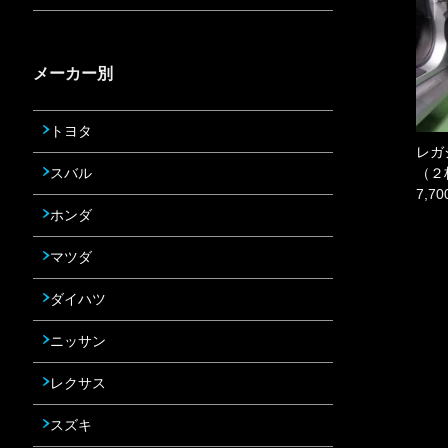
メーカー別
トヨタ
レガ
スバル
（２
7,7
ホンダ
マツダ
ダイハツ
ニッサン
レクサス
スズキ