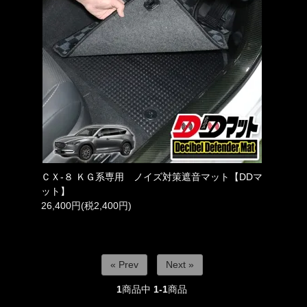
ＣＸ-８ ＫＧ系専用 ノイズ対策遮音マット【DDマ
ット】
26,400円(税2,400円)
« Prev
Next »
1
商品中
1-1
商品