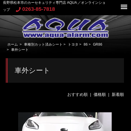
長野県松本市のカーセキュリティ専門店 AQUA ／オンラインショ
0263-85-7818
ップ
ホーム
>
車種別カット済みシート
>
トヨタ
>
86
>
GR86
>
車外シート
車外シート
おすすめ順 |
価格順
|
新着順