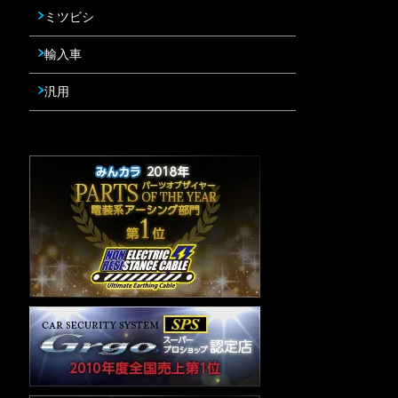
ミツビシ
輸入車
汎用