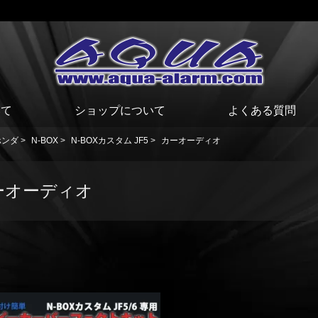
いて
ショップについて
よくある質問
ホンダ
>
N-BOX
>
N-BOXカスタム JF5
>
カーオーディオ
ーオーディオ