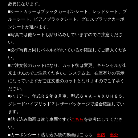
必要になります。
■シートカラーはブラックカーボンシート、レッドシート、ブ
ルーシート、ピアノブラックシート、グロスブラックカーボ
ンシートが選べます。
■写真では他シートも貼り込みしていますのでご注意くださ
い。
■必ず写真と同じパネルが付いているか確認してご購入くださ
い。
■ご注文後のカットになり、カット後は変更、キャンセルが出
来ませんのでご注意ください。システム上、在庫有りの表示
になっていますがご注文後のカットとなりますのでご了承く
ださい。
■ハリアー、年式Ｒ２年８月車、型式６ＡＡ－ＡＸＵＨ８５、
グレードハイブリッドＺレザーパッケージで適合確認してい
ます。
■貼り込み動画は違う車両ですが
こちら
を参考にしてくださ
い。
■カーボンシート貼り込み後の動画はこちら
車内
車外