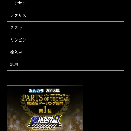
ニッサン
レクサス
スズキ
ミツビシ
輸入車
汎用