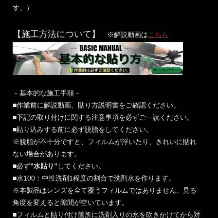
す。）
【施工方法について】
※解説動画は
こちら
－基本的な施工手順－
■作業前に解説動画、貼り方説明書をご確認ください。
■下記の取り付けに関する注意事項を必ずご一読ください。
■貼り込みする前に必ず脱脂をしてください。
※脱脂が不十分ですと、フィルムが浮いたり、きれいに貼れ
ない場合があります。
■必ず
”水貼り”
してください。
■水100：中性洗剤1程度の割合で洗剤水を作ります。
※本製品はレンズを全て覆うフィルムではありません。見る
角度を変えると隙間が空いています。
■フィルムと貼り付け箇所に洗剤入りの水を吹きかけてから対