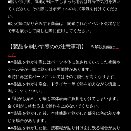
■貼り付け後、気泡が残ってしまった場合は針等で気泡を抜い
てください。その際にはボディへのキズ等気を付けてくださ
い。
■灯火類に貼り込みする商品は、閉鎖されたイベント会場など
で車を展示して楽しむ際に使用してください。
【製品を剥がす際のの注意事項】
※解説動画は
こ
ちら
■本製品を剥がす際にはパーツ本体に施されていました塗装や
シール等が一緒に剥がれる可能性があります。
※特に再塗装パーツについてはその可能性が高くなります。
■本製品を剥がす場合、ドライヤー等で熱を加えながら慎重に
剥がしてください。
■「剥がし始め」が最も本体表面に負担をかけてしまいます。
全て剥がし終わるまで動作を止めないでください。
■本製品を剥がした後、本体塗装と剥がした部分に色の差が生
じる場合があります。
■本製品を剥がした後、接着糊が貼り付け面に残る場合があり