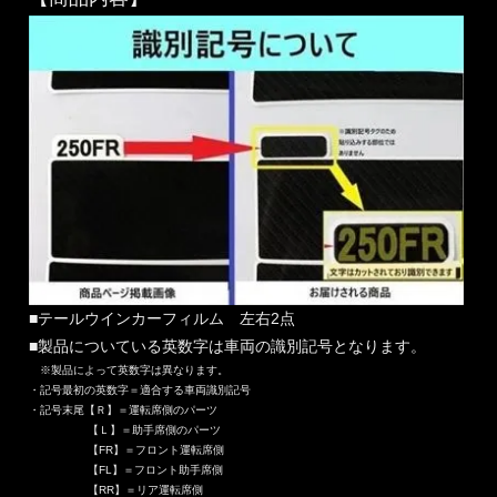
■テールウインカーフィルム 左右2点
■製品についている英数字は車両の識別記号となります。
※製品によって英数字は異なります。
・記号最初の英数字＝適合する車両識別記号
・記号末尾【Ｒ】＝運転席側のパーツ
【Ｌ】＝助手席側のパーツ
【FR】＝フロント運転席側
【FL】＝フロント助手席側
【RR】＝リア運転席側