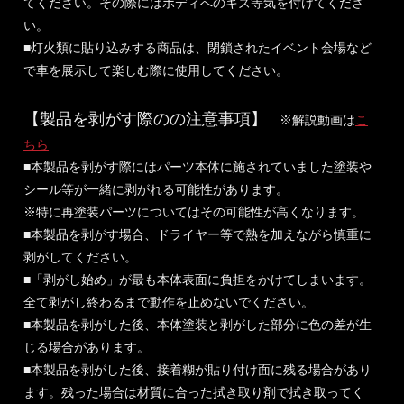
てください。その際にはボディへのキズ等気を付けてくださ
い。
■灯火類に貼り込みする商品は、閉鎖されたイベント会場など
で車を展示して楽しむ際に使用してください。
【製品を剥がす際のの注意事項】
※解説動画は
こ
ちら
■本製品を剥がす際にはパーツ本体に施されていました塗装や
シール等が一緒に剥がれる可能性があります。
※特に再塗装パーツについてはその可能性が高くなります。
■本製品を剥がす場合、ドライヤー等で熱を加えながら慎重に
剥がしてください。
■「剥がし始め」が最も本体表面に負担をかけてしまいます。
全て剥がし終わるまで動作を止めないでください。
■本製品を剥がした後、本体塗装と剥がした部分に色の差が生
じる場合があります。
■本製品を剥がした後、接着糊が貼り付け面に残る場合があり
ます。残った場合は材質に合った拭き取り剤で拭き取ってく