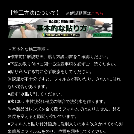
【施工方法について】
※解説動画は
こちら
－基本的な施工手順－
■作業前に解説動画、貼り方説明書をご確認ください。
■下記の取り付けに関する注意事項を必ずご一読ください。
■貼り込みする前に必ず脱脂をしてください。
※脱脂が不十分ですと、フィルムが浮いたり、きれいに貼れ
ない場合があります。
■必ず
”水貼り”
してください。
■水100：中性洗剤1程度の割合で洗剤水を作ります。
※本製品はレンズを全て覆うフィルムではありません。見る
角度を変えると隙間が空いています。
■フィルムと貼り付け箇所に洗剤入りの水を吹きかけてから対
象箇所にフィルムをのせ、位置を調整してください。