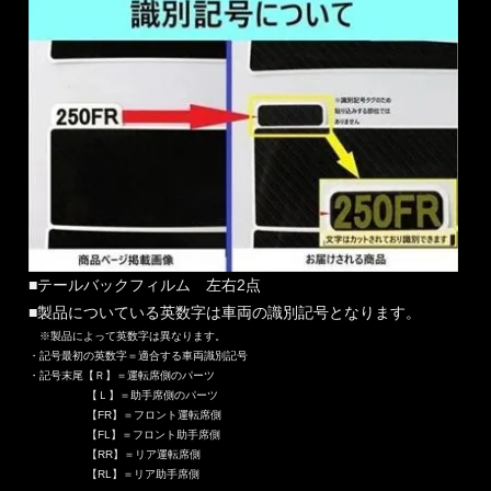
■テールバックフィルム 左右2点
■製品についている英数字は車両の識別記号となります。
※製品によって英数字は異なります。
・記号最初の英数字＝適合する車両識別記号
・記号末尾【Ｒ】＝運転席側のパーツ
【Ｌ】＝助手席側のパーツ
【FR】＝フロント運転席側
【FL】＝フロント助手席側
【RR】＝リア運転席側
【RL】＝リア助手席側