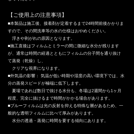
【ご使用上の注意事項】
■本製品は施工後、接着剤が定着するまで24時間前後かかりま
すので、その間洗車等の水の仕様はおやめください。
浮きや剥がれの原因となります。
■施工直後はフィルムとミラーの間に微細な水分が残ります
が、通常は時間の経過とともにフィルムの分子間を通り抜け
て蒸発（乾燥）し、
クリアな視界になります。
■外気温の影響： 気温が低い時期や湿度の高い環境下では、水
分の蒸発スピードが極端に低下します。
夏場であれば数日で抜ける水分も、冬場は2週間から1ヶ月
程度、完全に抜けるまで時間がかかる場合があります。
■ブルーフィルムは光の反射を抑える特殊な層があるため、一
般的な透明フィルムに比べて厚みがあります。
水分の透過・蒸発に時間を要する傾向にあります。