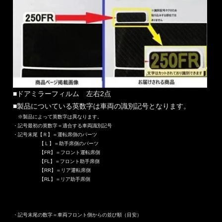
■ドアミラーフィルム 左右2点
■製品についている英数字は車両の識別記号となります。
※製品によって英数字は異なります。
・記号最初の英数字＝適合する車両識別記号
・記号末尾【Ｒ】＝運転席側のパーツ
【Ｌ】＝助手席側のパーツ
【FR】＝フロント運転席側
【FL】＝フロント助手席側
【RR】＝リア運転席側
【RL】＝リア助手席側
・記号末尾の数字＝車両フロント側からの並び順（目安）