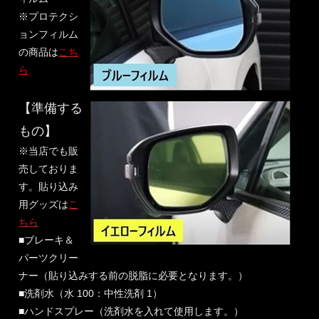
※プロテクシ
ョンフィルム
の商品は
こち
ら
【準備する
もの】
※当店でも販
売しておりま
す。貼り込み
用グッズは
こ
ちら
■ブレーキ＆
パーツクリー
ナー（貼り込みする前の脱脂に必要となります。）
■洗剤水（水 100：中性洗剤 1）
■ハンドスプレー（洗剤水を入れて使用します。）