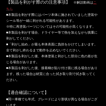
【製品を剥がす際のの注意事項】
※解説動画は
こ
ちら
■本製品を剥がす際にはパーツ本体に施されていました塗装や
シール等が一緒に剥がれる可能性があります。
※特に再塗装パーツについてはその可能性が高くなります。
■本製品を剥がす場合、ドライヤー等で熱を加えながら慎重に
剥がしてください。
■「剥がし始め」が最も本体表面に負担をかけてしまいます。
全て剥がし終わるまで動作を止めないでください。
■本製品を剥がした後、本体塗装と剥がした部分に色の差が生
じる場合があります。
■本製品を剥がした後、接着糊が貼り付け面に残る場合があり
ます。残った場合は材質に合った拭き取り剤で拭き取ってく
ださい。
【適合確認について】
■同一車種でも年式、グレードにより形状が異なる場合がござ
います。