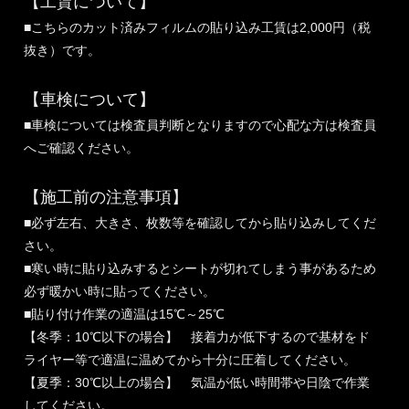
【工賃について】
■こちらのカット済みフィルムの貼り込み工賃は2,000円（税
抜き）です。
【車検について】
■車検については検査員判断となりますので心配な方は検査員
へご確認ください。
【施工前の注意事項】
■必ず左右、大きさ、枚数等を確認してから貼り込みしてくだ
さい。
■寒い時に貼り込みするとシートが切れてしまう事があるため
必ず暖かい時に貼ってください。
■貼り付け作業の適温は15℃～25℃
【冬季：10℃以下の場合】 接着力が低下するので基材をド
ライヤー等で適温に温めてから十分に圧着してください。
【夏季：30℃以上の場合】 気温が低い時間帯や日陰で作業
してください。