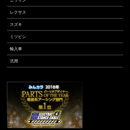
ニッサン
レクサス
スズキ
ミツビシ
輸入車
汎用