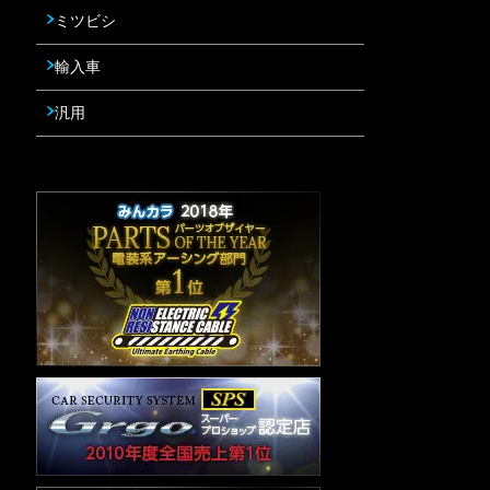
ミツビシ
輸入車
汎用