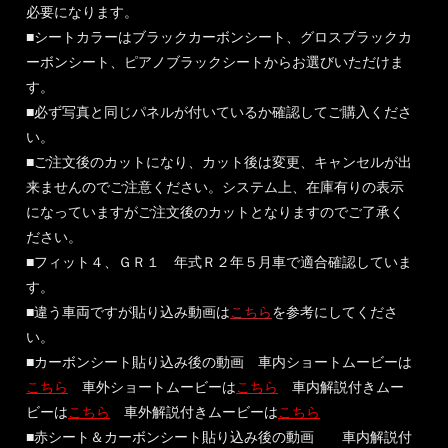
必要になります。
■シートカラーはブラックカーボンシート、グロスブラックカ
ーボンシート、ピアノブラックシートからお選びいただけま
す。
■必ず写真と同じパネルが付いているか確認してご購入くださ
い。
■ご注文後のカットになり、カット後は変更、キャンセルが出
来ませんのでご注意ください。システム上、在庫有りの表示
になっていますがご注文後のカットとなりますのでご了承く
ださい。
■フィット４、ＧＲ１ 年式Ｒ２年５月車で適合確認していま
す。
■違う車両ですが貼り込み動画は
こちら
を参考にしてくださ
い。
■カーボンシート貼り込み後の動画 車内ショートムービーは
こちら
車外ショートムービーは
こちら
車内解説付きムー
ビーは
こちら
車外解説付きムービーは
こちら
■赤シート＆カーボンシート貼り込み後の動画 車内解説付