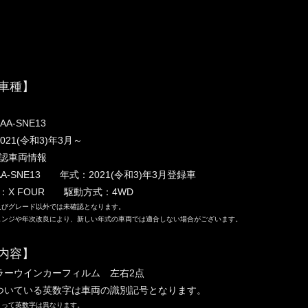
車種】
A-SNE13
021(令和3)年3月～
認車両情報
A-SNE13 年式：2021(令和3)年3月登録車
：X FOUR 駆動方式：4WD
及びグレード以外では未確認となります。
ェンジや年次改良により、新しい年式の車両では適合しない場合がございます。
内容】
ラーウインカーフィルム 左右2点
ついている英数字は車両の識別記号となります。
って英数字は異なります。