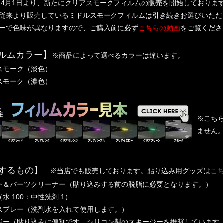
年4月1日より、新たにクリアスモークフィルムの販売を開始しておりま
来より販売しているミドルスモークフィルムは引き続きお選びいただ
ーで色味が異なりますので、ご購入前に必ず
こちらの動画
をご覧くださ
ルムカラー】
※商品によって選べるカラーは違います。
スモーク（淡色）
スモーク（濃色）
※こち
ません
するもの】
※当店でも販売しております。貼り込み用グッズは
こ
キ＆パーツクリーナー（貼り込みする前の脱脂に必要となります。）
水 100：中性洗剤 1）
スプレー（洗剤水を入れて使用します。）
ジー（貼り込みに便利です。シリコン製のスキージーを推奨しています