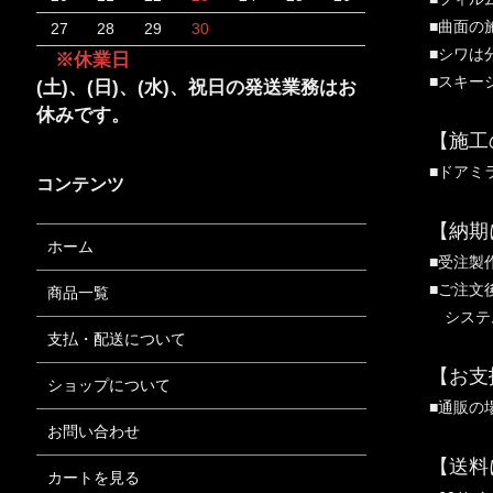
■曲面の
27
28
29
30
■シワは
※休業日
■スキー
(土)、(日)、(水)、祝日の発送業務はお
休みです。
【施工
■ドアミ
コンテンツ
【納期
ホーム
■受注製
■ご注文
商品一覧
システム
支払・配送について
【お支
ショップについて
■通販の
お問い合わせ
【送料
カートを見る