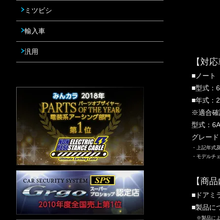
ミツビシ
輸入車
汎用
【対応
■ノート
■型式：6A
■年式：2
※適合確
型式：6A
グレード
・上記年式
・モデルチ
【商品
■ドアミ
■製品に
※製品によ