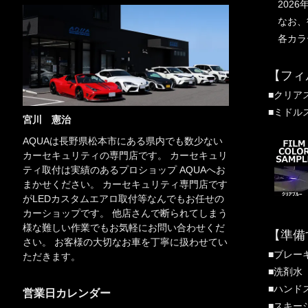
2026
なお、従
各カラ
【フィ
■クリア
■ミドル
宮川 憲治
AQUAは長野県松本市にある県内でも数少ない
カーセキュリティの専門店です。 カーセキュリ
ティ取付は実績のあるプロショップ AQUAへお
まかせください。 カーセキュリティ専門店です
がLEDカスタムエアロ取付等なんでもお任せの
カーショップです。 他店さんで断られてしまう
様な難しい作業でもお気軽にお問い合わせくだ
【準備
さい。 お客様の大切なお車を丁寧に扱わせてい
■ブレー
ただきます。
■洗剤水（
■ハンド
営業日カレンダー
■スキー