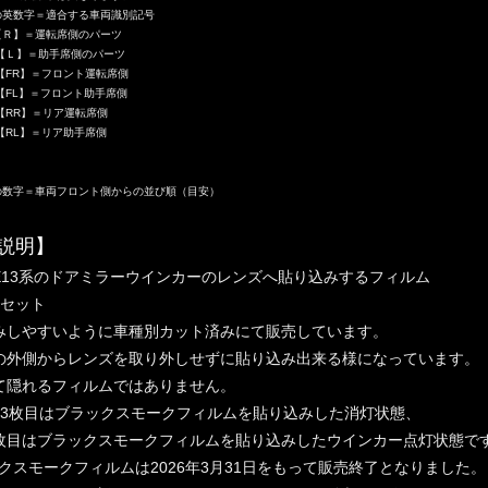
の英数字＝適合する車両識別記号
【Ｒ】＝運転席側のパーツ
＝助手席側のパーツ
＝フロント運転席側
＝フロント助手席側
＝リア運転席側
RL】＝リア助手席
の数字＝車両フロント側からの並び順（目安）
説明】
E13系のドアミラーウインカーのレンズへ貼り込みするフィルム
枚セット
みしやすいように車種別カット済みにて販売しています。
の外側からレンズを取り外しせずに貼り込み出来る様になっています。
て隠れるフィルムではありません。
～3枚目はブラックスモークフィルムを貼り込みした消灯状態、
目はブラックスモークフィルムを貼り込みしたウインカー点灯状態で
クスモークフィルムは2026年3月31日をもって販売終了となりました。