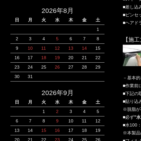
■差し込
2026年8月
■ピンセ
日
月
火
水
木
金
土
■ヘアド
1
2
3
4
5
6
7
8
【施工
9
10
11
12
13
14
15
16
17
18
19
20
21
22
23
24
25
26
27
28
29
30
31
－基本
■作業前
2026年9月
■下記の
■貼り込
日
月
火
水
木
金
土
※脱脂が
1
2
3
4
5
■必ず
”
6
7
8
9
10
11
12
■水10
13
14
15
16
17
18
19
※本製品
20
21
22
23
24
25
26
■フィル