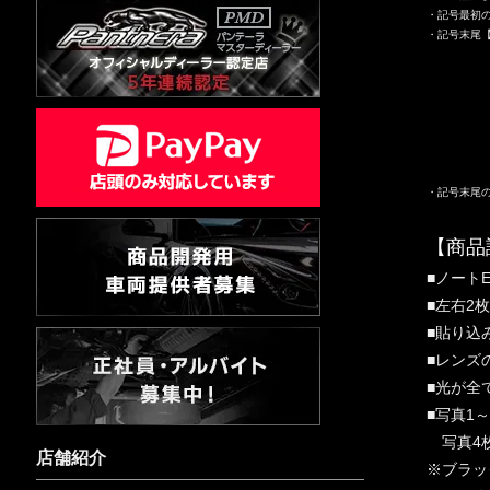
・記号最初
・記号末尾
【Ｌ】
【FR】
【FL】
【RR】
【
・記号末尾
【商品
■ノート
■左右2
■貼り込
■レンズ
■光が全
■写真1
写真4枚
店舗紹介
※ブラッ