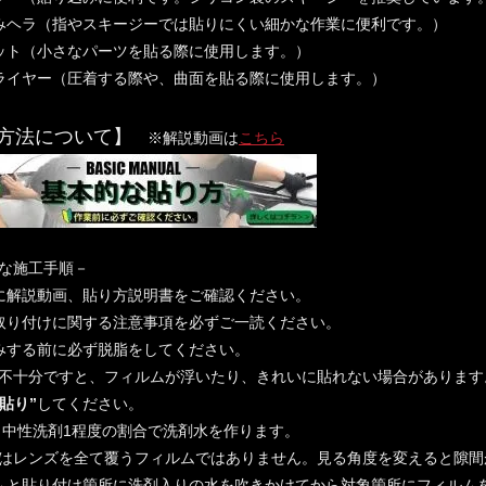
みヘラ（指やスキージーでは貼りにくい細かな作業に便利です。）
ット（小さなパーツを貼る際に使用します。）
ライヤー（圧着する際や、曲面を貼る際に使用します。）
方法について】
※解説動画は
こちら
的な施工手順－
に解説動画、貼り方説明書をご確認ください。
取り付けに関する注意事項を必ずご一読ください。
みする前に必ず脱脂をしてください。
不十分ですと、フィルムが浮いたり、きれいに貼れない場合があります
水貼り”
してください。
0：中性洗剤1程度の割合で洗剤水を作ります。
はレンズを全て覆うフィルムではありません。見る角度を変えると隙間
ムと貼り付け箇所に洗剤入りの水を吹きかけてから対象箇所にフィルム