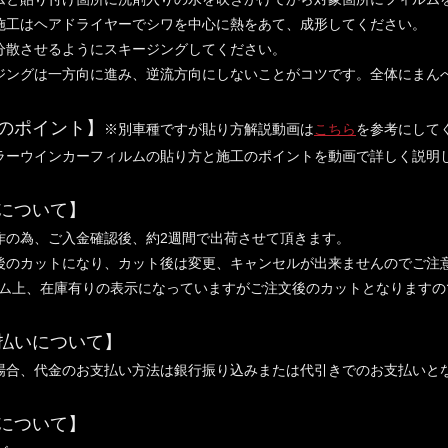
施工はヘアドライヤーでシワを中心に熱をあて、成形してください。
分散させるようにスキージングしてください。
ジングは一方向に進み、逆流方向にしないことがコツです。全体にまん
のポイント】
※別車種ですが貼り方解説動画は
こちら
を参考にして
ラーウインカーフィルムの貼り方と施工のポイントを動画で詳しく説明
について】
作の為、ご入金確認後、約2週間で出荷させて頂きます。
後のカットになり、カット後は変更、キャンセルが出来ませんのでご注
上、在庫有りの表示になっていますがご注文後のカットとなりますの
払いについて】
場合、代金のお支払い方法は銀行振り込みまたは代引きでのお支払いと
について】