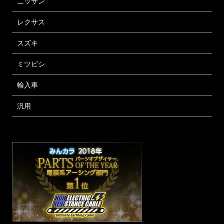
ニッサン
レクサス
スズキ
ミツビシ
輸入車
汎用