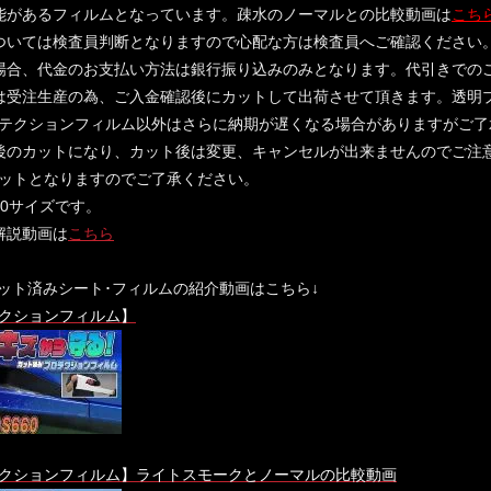
能があるフィルムとなっています。疎水のノーマルとの比較動画は
こち
ついては検査員判断となりますので心配な方は検査員へご確認ください
場合、代金のお支払い方法は銀行振り込みのみとなります。代引きでの
は受注生産の為、ご入金確認後にカットして出荷させて頂きます。透明
テクションフィルム以外はさらに納期が遅くなる場合がありますがご了
後のカットになり、カット後は変更、キャンセルが出来ませんのでご注
ットとなりますのでご了承ください。
60サイズです。
解説動画は
こちら
0カット済みシート･フィルムの紹介動画はこちら↓
クションフィルム】
クションフィルム】ライトスモークとノーマルの比較動画