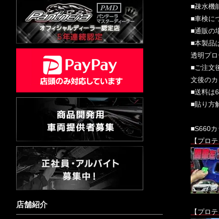
■疎水機
■車検に
■通販の
■本製品
透明プロ
■ご注文
文後のカ
■送料は
■貼り方
■S66
【プロテ
店舗紹介
【プロテ