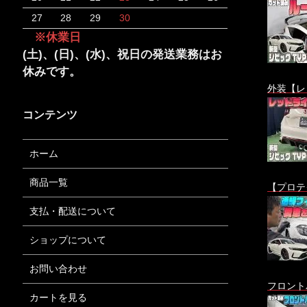
27
28
29
30
※休業日
(土)、(日)、(水)、祝日の発送業務はお
休みです。
外装【レ
コンテンツ
ホーム
商品一覧
【プロテ
支払・配送について
ショップについて
お問い合わせ
フロント
カートを見る