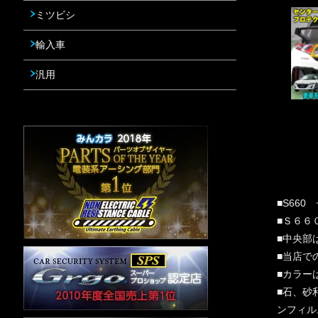
ミツビシ
輸入車
汎用
■S66
■Ｓ６６
■中央部
■当店で
■カラー
■石、砂
ンフィル