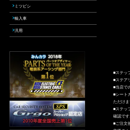
ミツビシ
輸入車
汎用
■ステッ
■ステア
■当店で
■シート
ただけま
■ステッ
確認です
■ご注文