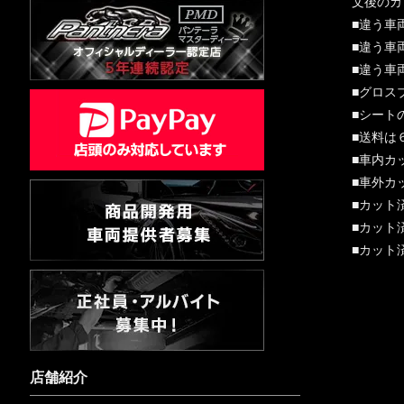
文後のカ
■違う車
■違う車
■違う車
■グロス
■シート
■送料は
■車内カ
■車外カ
■カット
■カット
■カット
店舗紹介