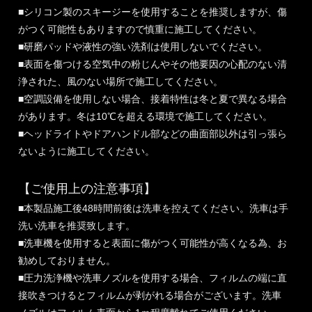
■シリコン製のスキージーを使用することを推奨しますが、傷
がつく可能性もありますので慎重に施工してください。
■研磨パッドや液性の強い洗剤は使用しないでください。
■表面を傷つける空気中の粉じんやその他要因の心配のない清
浄された、風のない場所で施工してください。
■空調設備を使用しない場合、接着特性は冬と夏で異なる場合
があります。冬は10℃を超える環境で施工してください。
■ヘッドライトやドアハンドル部などの曲面部以外は引っ張ら
ないように施工してください。
【ご使用上の注意事項】
■本製品施工後48時間前後は洗車を控えてください。洗車は手
洗い洗車を推奨致します。
■洗車機を使用すると表面に傷がつく可能性が高くなる為、お
勧めしておりません。
■圧力洗浄機や洗車ノズルを使用する場合、フィルムの端に直
接吹きつけるとフィルムが剥がれる場合がございます。洗車