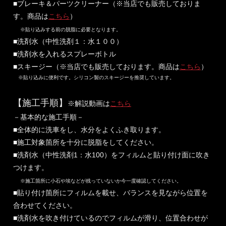
■ブレーキ＆パーツクリーナー（※当店でも販売しておりま
す。商品は
こちら
）
※貼り込みする前の脱脂に必要となります。
■洗剤水（中性洗剤１：水１００）
■洗剤水を入れるスプレーボトル
■スキージー（※当店でも販売しております。商品は
こちら
）
※貼り込みに便利です。シリコン製のスキージーを推奨しています。
【施工手順】
※解説動画は
こちら
－基本的な施工手順－
■全体的に洗車をし、水分をよくふき取ります。
■施工対象箇所を十分に脱脂をしてください。
■洗剤水（中性洗剤1：水100）をフィルムと貼り付け面に吹き
つけます。
※施工箇所に小石や埃などが残っていないか今一度確認してください。
■貼り付け箇所にフィルムを載せ、バランスを見ながら位置を
合わせてください。
■洗剤水を吹き付けているのでフィルムが滑り、位置合わせが