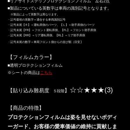
■リアサイドステッププロテクションフィルム 左右2点
■製品についている英数字は車両の識別記号となります。
※製品によって英数字は異なります。
・記号最初の英数字＝適合する車両識別記号
・記号末尾【Ｒ】＝運転席側のパーツ、【Ｌ】＝助手席側のパーツ
・記号末尾【FR】＝フロント運転席側、【FL】＝フロント助手席側
・記号末尾【RR】＝リア運転席側、【RL】＝リア助手席側
）
・記号末尾の数字＝車両フロント側からの並び順（目安
【フィルムカラー】
■透明プロテクションフィルム
※シートの商品は
こちら
☆☆★★★(3)
【貼り込み難易度
】
５段階
【商品の特徴】
プロテクションフィルムは姿を見せないボディ
ーガード、お客様の愛車価値の維持に貢献しま