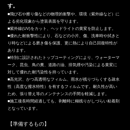
す。
■飛び石や擦り傷などの物理的衝撃や、環境（紫外線など）に
よる劣化現象から塗装表面を守ります。
■紫外線(UV)をカット、ヘッドライトの黄変を防止します。
■優れた耐衝撃性により、石などの小片、傷、洗車時や拭きと
り時などによる磨き傷を保護、更に熱により自己回復特性が
あります。
■特別に設計されたトップコーティングにより、ウォーターマ
ーク、昆虫、鳥の糞、道路の油、排気煙や汚染による黄変に
対して優れた耐汚染性を持っています。
■高光沢、かつ高透明なフィルム、雨水が残りづらくする疎水
性（高度な撥水特性）を有するフィルムです。耐久性が高い
ため、張り替え等のメンテナンスの手間を軽減します。
■施工後長時間経過しても、剥離時に糊残りがしづらい粘着剤
となっています。
【準備するもの】