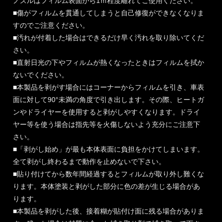
ノズルはフィルム表面から1ｍ程度離れてご使用ください。
■傷がフィルムを貫通してしまうと自己修復ができなくなりま
すのでご注意ください。
■汚れが付着した場合はできるだけ早く汚れを取り除いてくだ
さい。
■直射日光の下やフィルムが熱くなったときはフィルムを拭か
ないでください。
■本製品を剥がす場合にはコーナーからフィルムを引き、車表
面に対して90°未満の角度で引き出します。その際、ヒートガ
ンやドライヤーを使用すると剥がしやすくなります。ドライ
ヤー等を使う場合は指先等を火傷しないよう充分にご注意下
さい。
■「剥がし始め」が最も本体表面に負担をかけてしまいます。
全て剥がし終わるまで動作を止めないで下さい。
■貼り付けてから数年間経過するとフィルムが取り外し難くな
ります。本体塗装と剥がした部分に色の差が生じる場合があ
ります。
■本製品を剥がした後、接着糊が貼付け面に残る場合がありま