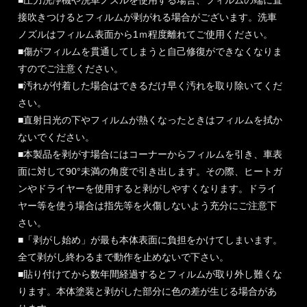
■圧力洗浄機や洗車ノズルを使用する場合、フィルムの端に直
接吹きつけるとフィルムが剥がれる場合がございます。洗車
ノズルはフィルム表面から1ｍ程度離れてご使用ください。
■傷がフィルムを貫通してしまうと自己修復ができなくなりま
すのでご注意ください。
■汚れが付着した場合はできるだけ早く汚れを取り除いてくだ
さい。
■直射日光の下やフィルムが熱くなったときはフィルムを拭か
ないでください。
■本製品を剥がす場合にはコーナーからフィルムを引き、車表
面に対して90°未満の角度で引き出します。その際、ヒートガ
ンやドライヤーを使用すると剥がしやすくなります。ドライ
ヤー等を使う場合は指先等を火傷しないよう充分にご注意下
さい。
■「剥がし始め」が最も本体表面に負担をかけてしまいます。
全て剥がし終わるまで動作を止めないで下さい。
■貼り付けてから数年間経過するとフィルムが取り外し難くな
ります。本体塗装と剥がした部分に色の差が生じる場合があ