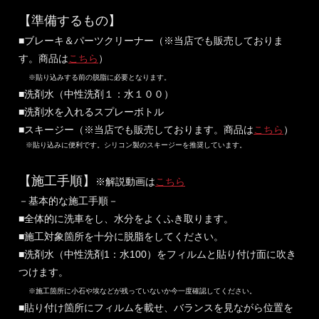
【準備するもの】
■ブレーキ＆パーツクリーナー（※当店でも販売しておりま
す。商品は
こちら
）
※貼り込みする前の脱脂に必要となります。
■洗剤水（中性洗剤１：水１００）
■洗剤水を入れるスプレーボトル
■スキージー（※当店でも販売しております。商品は
こちら
）
※貼り込みに便利です。シリコン製のスキージーを推奨しています。
【施工手順】
※解説動画は
こちら
－基本的な施工手順－
■全体的に洗車をし、水分をよくふき取ります。
■施工対象箇所を十分に脱脂をしてください。
■洗剤水（中性洗剤1：水100）をフィルムと貼り付け面に吹き
つけます。
※施工箇所に小石や埃などが残っていないか今一度確認してください。
■貼り付け箇所にフィルムを載せ、バランスを見ながら位置を