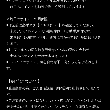
■ピラープロテクションフィルム左右10点の貼り方と
施工のポイントを動画で詳しく説明しております。
※施工のポイントの図参照
■作業前に必ずタグ【CCR(L)1～5】を確認してください。
末尾アルファべットRが運転席側、Lが助手席側です。
末尾数字1が前方パネル、後方に向かって数字順に貼り込み
します。
■1：フィルムの切り抜き部分をパネルの突起に合わせ、
全体のバランスを合わせ水抜きします。
■2～5：上のライン、角を合わせ下に向かって貼り込みしま
す。
【納期について】
■受注製作の為、ご入金確認後、約2週間で出荷させて頂きま
す。
■ご注文後のカットになり、カット後は変更、キャンセルが出
来ませんのでご注意ください。システム上、在庫有りの表示