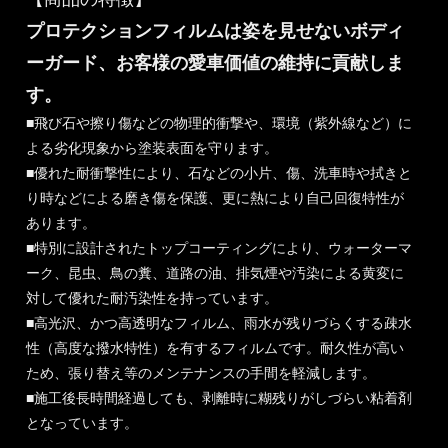
プロテクションフィルムは姿を見せないボディ
ーガード、お客様の愛車価値の維持に貢献しま
す。
■飛び石や擦り傷などの物理的衝撃や、環境（紫外線など）に
よる劣化現象から塗装表面を守ります。
■優れた耐衝撃性により、石などの小片、傷、洗車時や拭きと
り時などによる磨き傷を保護、更に熱により自己回復特性が
あります。
■特別に設計されたトップコーティングにより、ウォーターマ
ーク、昆虫、鳥の糞、道路の油、排気煙や汚染による黄変に
対して優れた耐汚染性を持っています。
■高光沢、かつ高透明なフィルム、雨水が残りづらくする疎水
性（高度な撥水特性）を有するフィルムです。耐久性が高い
ため、張り替え等のメンテナンスの手間を軽減します。
■施工後長時間経過しても、剥離時に糊残りがしづらい粘着剤
となっています。