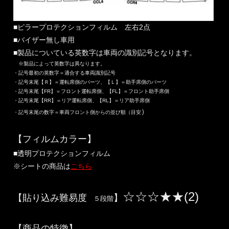
■ピラープロテクションフィルム 左右2点
■バイザー無し車用
■製品についている英数字は車両の識別記号となります。
※製品によって英数字は異なります。
・記号最初の英数字＝適合する車両識別記号
・記号末尾【Ｒ】＝運転席側のパーツ、【Ｌ】＝助手席側のパーツ
・記号末尾【FR】＝フロント運転席側、【FL】＝フロント助手席側
・記号末尾【RR】＝リア運転席側、【RL】＝リア助手席側
）
・記号末尾の数字＝車両フロント側からの並び順（目安
【フィルムカラー】
■透明プロテクションフィルム
※シートの商品は
こちら
☆☆☆★★(2)
【貼り込み難易度
】
５段階
【商品の特徴】