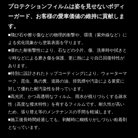
プロテクションフィルムは姿を見せないボディ
ーガード、お客様の愛車価値の維持に貢献しま
す。
■飛び石や擦り傷などの物理的衝撃や、環境（紫外線など）に
よる劣化現象から塗装表面を守ります。
■優れた耐衝撃性により、石などの小片、傷、洗車時や拭きと
り時などによる磨き傷を保護、更に熱により自己回復特性が
あります。
■特別に設計されたトップコーティングにより、ウォーターマ
ーク、昆虫、鳥の糞、道路の油、排気煙や汚染による黄変に
対して優れた耐汚染性を持っています。
■高光沢、かつ高透明なフィルム、雨水が残りづらくする疎水
性（高度な撥水特性）を有するフィルムです。耐久性が高い
ため、張り替え等のメンテナンスの手間を軽減します。
■施工後長時間経過しても、剥離時に糊残りがしづらい粘着剤
となっています。