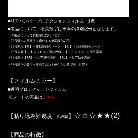
■リアバンパープロテクションフィルム 1点
■製品についている英数字は車両の識別記号となります。
※製品によって英数字は異なります。
・記号最初の英数字＝適合する車両識別記号
・記号末尾【Ｒ】＝運転席側のパーツ、【Ｌ】＝助手席側のパーツ
・記号末尾【FR】＝フロント運転席側、【FL】＝フロント助手席側
・記号末尾【RR】＝リア運転席側、【RL】＝リア助手席側
）
・記号末尾の数字＝車両フロント側からの並び順（目安
【フィルムカラー】
■透明プロテクションフィルム
※シートの商品は
こちら
☆☆☆★★(2)
【貼り込み難易度
】
５段階
【商品の特徴】