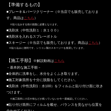
【準備するもの】
■ブレーキ＆パーツクリーナー（※当店でも販売しておりま
す。商品は
こちら
）
※貼り込みする前の脱脂に必要となります。
■洗剤水（中性洗剤１：水１００）
■洗剤水を入れるスプレーボトル
■スキージー（※当店でも販売しております。商品は
こちら
）
※貼り込みに便利です。シリコン製のスキージーを推奨しています。
【施工手順】
※解説動画は
こちら
－基本的な施工手順－
■全体的に洗車をし、水分をよくふき取ります。
■施工対象箇所を十分に脱脂をしてください。
■洗剤水（中性洗剤1：水100）をフィルムと貼り付け面に吹き
つけます。
※施工箇所に小石や埃などが残っていないか今一度確認してください。
■貼り付け箇所にフィルムを載せ、バランスを見ながら位置を
合わせてください。