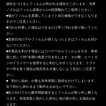
接吹きつけるとフィルムが剥がれる場合がございます。洗車
ノズルはフィルム表面から1ｍ程度離れてご使用ください。
■傷がフィルムを貫通してしまうと自己修復ができなくなりま
すのでご注意ください。
■汚れが付着した場合はできるだけ早く汚れを取り除いてくだ
さい。
■直射日光の下やフィルムが熱くなったときはフィルムを拭か
ないでください。
■本製品を剥がす場合にはコーナーからフィルムを引き、車表
面に対して90°未満の角度で引き出します。その際、ヒートガ
ンやドライヤーを使用すると剥がしやすくなります。ドライ
ヤー等を使う場合は指先等を火傷しないよう充分にご注意下
さい。
■「剥がし始め」が最も本体表面に負担をかけてしまいます。
全て剥がし終わるまで動作を止めないで下さい。
■貼り付けてから数年間経過するとフィルムが取り外し難くな
ります。本体塗装と剥がした部分に色の差が生じる場合があ
ります。