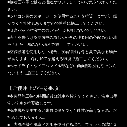
■接着面を手で触ると指紋がついてしまうので気をつけてくだ
さい。
■シリコン製のスキージーを使用することを推奨しますが、傷
がつく可能性もありますので慎重に施工してください。
■研磨パッドや液性の強い洗剤は使用しないでください。
■表面を傷つける空気中の粉じんやその他要因の心配のない清
浄された、風のない場所で施工してください。
■空調設備を使用しない場合、接着特性は冬と夏で異なる場合
があります。冬は10℃を超える環境で施工してください。
■ヘッドライトやドアハンドル部などの曲面部以外は引っ張ら
ないように施工してください。
【ご使用上の注意事項】
■本製品施工後48時間前後は洗車を控えてください。洗車は手
洗い洗車を推奨致します。
■洗車機を使用すると表面に傷がつく可能性が高くなる為、お
勧めしておりません。
■圧力洗浄機や洗車ノズルを使用する場合、フィルムの端に直