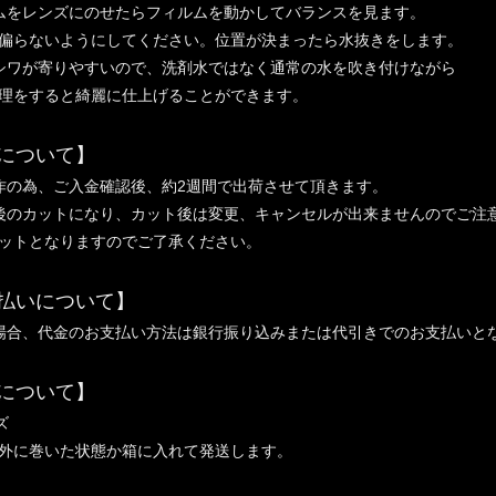
ムをレンズにのせたらフィルムを動かしてバランスを見ます。
らないようにしてください。位置が決まったら水抜きをします。
シワが寄りやすいので、洗剤水ではなく通常の水を吹き付けながら
理をすると綺麗に仕上げることができます。
について】
作の為、ご入金確認後、約2週間で出荷させて頂きます。
後のカットになり、カット後は変更、キャンセルが出来ませんのでご注
ットとなりますのでご了承ください。
払いについて】
場合、代金のお支払い方法は銀行振り込みまたは代引きでのお支払いと
について】
ズ
外に巻いた状態か箱に入れて発送します。