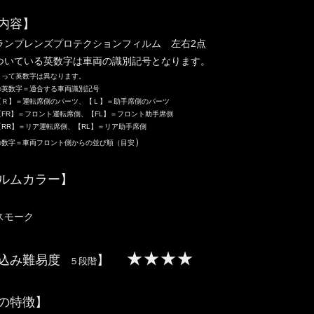
内容】
ランプレンズプロテクションフィルム 左右2点
ついている英数字は車両の識別記号となります。
って英数字は異なります。
の英数字＝適合する車両識別記号
【Ｒ】＝運転席側のパーツ、【Ｌ】＝助手席側のパーツ
FR】＝フロント運転席側、【FL】＝フロント助手席側
RR】＝リア運転席側、【RL】＝リア助手席側
）
の数字＝車両フロント側からの並び順（目安
ルムカラー】
スモーク
★★★★
込み難易度
】
５段階
の特徴】