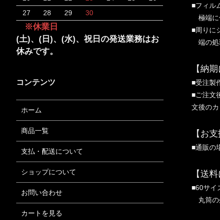
■フィル
27
28
29
30
極端に偏
※休業日
■周りに
(土)、(日)、(水)、祝日の発送業務はお
端の処
休みです。
【納期
コンテンツ
■受注製
■ご注文
文後のカ
ホーム
商品一覧
【お支
■通販の
支払・配送について
ショップについて
【送料
■60サイ
お問い合わせ
丸筒の
カートを見る