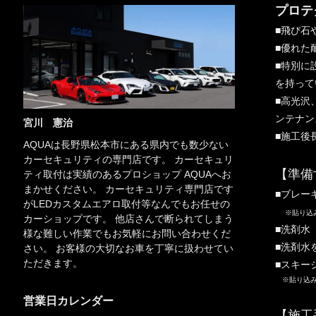
プロテ
■飛び石
■優れた
■特別に
を持って
■高光沢
ンテナン
宮川 憲治
■施工後
AQUAは長野県松本市にある県内でも数少ない
カーセキュリティの専門店です。 カーセキュリ
【準備
ティ取付は実績のあるプロショップ AQUAへお
まかせください。 カーセキュリティ専門店です
■ブレー
がLEDカスタムエアロ取付等なんでもお任せの
※貼り込
カーショップです。 他店さんで断られてしまう
■洗剤水
様な難しい作業でもお気軽にお問い合わせくだ
■洗剤水
さい。 お客様の大切なお車を丁寧に扱わせてい
ただきます。
■スキー
※貼り込み
営業日カレンダー
【施工