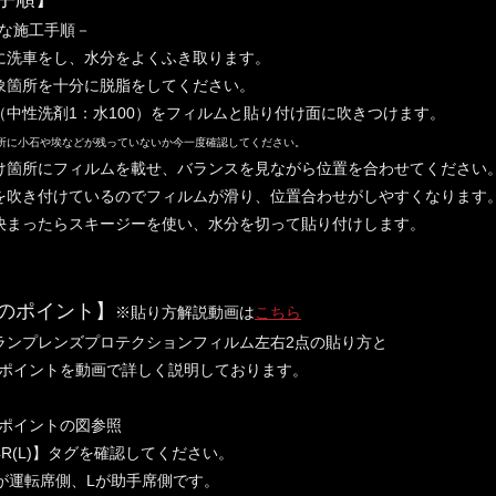
な施工手順－
に洗車をし、水分をよくふき取ります。
象箇所を十分に脱脂をしてください。
（中性洗剤1：水100）をフィルムと貼り付け面に吹きつけます。
所に小石や埃などが残っていないか今一度確認してください。
け箇所にフィルムを載せ、バランスを見ながら位置を合わせてください
を吹き付けているのでフィルムが滑り、位置合わせがしやすくなります
決まったらスキージーを使い、水分を切って貼り付けします。
のポイント】
※貼り方解説動画は
こちら
ランプレンズプロテクションフィルム左右2点の貼り方と
ポイントを動画で詳しく説明しております。
ポイントの図参照
54R(L)】タグを確認してください。
運転席側、Lが助手席側です。