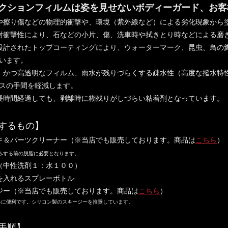
クションフィルムは姿を見せないボディーガード、お客
や擦り傷などの物理的衝撃や、環境（紫外線など）による劣化現象から
耐衝撃性により、石などの小片、傷、洗車時や拭きとり時などによる磨
設計されたトップコーティングにより、ウォーターマーク、昆虫、鳥の
います。
、かつ高透明なフィルム、雨水が残りづらくする疎水性（高度な撥水特
スの手間を軽減します。
長時間経過しても、剥離時に糊残りがしづらい粘着剤となっています。
するもの】
キ＆パーツクリーナー（※当店でも販売しております。商品は
こちら
）
みする前の脱脂に必要となります。
（中性洗剤１：水１００）
を入れるスプレーボトル
ジー（※当店でも販売しております。商品は
こちら
）
に便利です。シリコン製のスキージーを推奨しています。
手順】