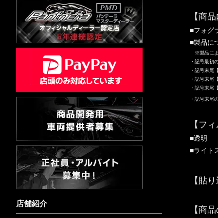
【商品
■フォグ
■製品に
※製品によ
・記号最初
・記号末尾
・記号末尾【
・記号末尾【
・記号末尾
【フィ
■透明
■ライト
【貼り
店舗紹介
【商品