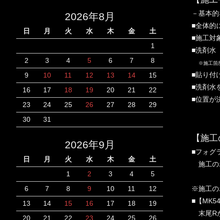
－基本的
2026年8月
■全体的
日
月
火
水
木
金
土
■施工対
1
■洗剤水
2
3
4
5
6
7
8
※施工箇
■貼り付
9
10
11
12
13
14
15
■洗剤水
16
17
18
19
20
21
22
■位置が
23
24
25
26
27
28
29
30
31
【施工
2026年9月
■フォグ
日
月
火
水
木
金
土
施工の
1
2
3
4
5
※施工の
6
7
8
9
10
11
12
■【MK
13
14
15
16
17
18
19
末尾Rが
20
21
22
23
24
25
26