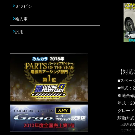
ミツビシ
輸入車
汎用
【対応
■スペー
■年式：2
※適合確
年式：2
グレード
駆動方式
・上記年式
・モデルチ