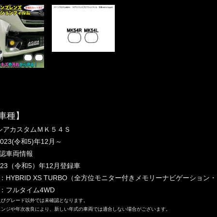
車種】
シアカスタムＭＫ５４Ｓ
023(令和5)年12月～
認車両情報
023（令和5）年12月登録車
：HYBRID XS TURBO（全方位モニター付きメモリーナビゲーショ
：フルタイム4WD
及びグレード以外では未確認となります。
ェンジや年次改良により、新しい年式の車両では適合しない場合がございます。